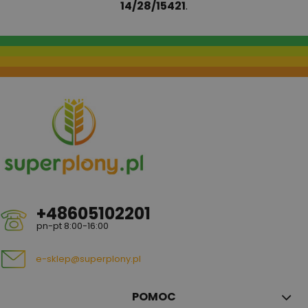
14/28/15421
.
+48605102201
pn-pt 8:00-16:00
e-sklep@superplony.pl
POMOC