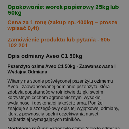
Opakowanie: worek papierowy 25kg lub
50kg
Cena za 1 tonę (zakup np. 400kg – proszę
wpisać 0,4t)
Zamówienie produktu lub pytania - 605
102 201
Opis odmiany Aveo C1 50kg
Pszenżyto ozime Aveo C1 50kg - Zaawansowana i
Wydajna Odmiana
Witamy na stronie poświęconej pszenżytu ozimemu
Aveo - zaawansowanej odmianie pszenżyta, która
zdobyła popularność w rolnictwie dzięki swoim
korzystnym cechom agronomicznym, wysokiej
wydajności i doskonałej jakości ziarna. Poniżej
znajduje się szczegółowy opis tej wyjątkowej odmiany,
która z pewnością spełni oczekiwania nawet
najbardziej wymagających rolników.
Morfologia rośliny:
Pszenżyto ozime Aveo to odmiana