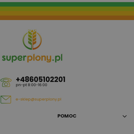
+48605102201
pn-pt 8:00-16:00
e-sklep@superplony.pl
POMOC