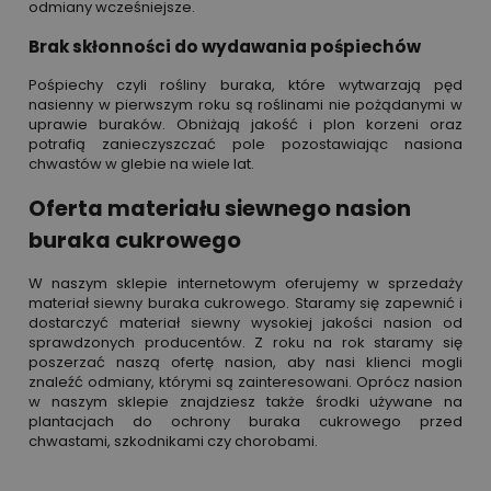
odmiany wcześniejsze.
Brak skłonności do wydawania pośpiechów
Pośpiechy czyli rośliny buraka, które wytwarzają pęd
nasienny w pierwszym roku są roślinami nie pożądanymi w
uprawie buraków. Obniżają jakość i plon korzeni oraz
potrafią zanieczyszczać pole pozostawiając nasiona
chwastów w glebie na wiele lat.
Oferta materiału siewnego nasion
buraka cukrowego
W naszym sklepie internetowym oferujemy w sprzedaży
materiał siewny buraka cukrowego. Staramy się zapewnić i
dostarczyć materiał siewny wysokiej jakości nasion od
sprawdzonych producentów. Z roku na rok staramy się
poszerzać naszą ofertę nasion, aby nasi klienci mogli
znaleźć odmiany, którymi są zainteresowani. Oprócz nasion
w naszym sklepie znajdziesz także środki używane na
plantacjach do ochrony buraka cukrowego przed
chwastami, szkodnikami czy chorobami.