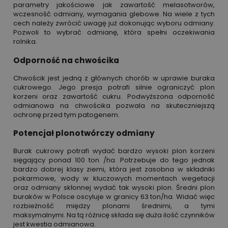
parametry jakościowe jak zawartość melasotworów,
wczesność odmiany, wymagania glebowe. Na wiele z tych
cech należy zwrócić uwagę już dokonując wyboru odmiany.
Pozwoli to wybrać odmianę, która spełni oczekiwania
rolnika.
Odporność na chwościka
Chwościk jest jedną z głównych chorób w uprawie buraka
cukrowego. Jego presja potrafi silnie ograniczyć plon
korzeni oraz zawartość cukru. Podwyższona odporność
odmianowa na chwościka pozwala na skuteczniejszą
ochronę przed tym patogenem.
Potencjał plonotwórczy odmiany
Burak cukrowy potrafi wydać bardzo wysoki plon korzeni
sięgający ponad 100 ton /ha. Potrzebuje do tego jednak
bardzo dobrej klasy ziemi, która jest zasobna w składniki
pokarmowe, wody w kluczowych momentach wegetacji
oraz odmiany skłonnej wydać tak wysoki plon. Średni plon
buraków w Polsce oscyluje w granicy 63 ton/ha. Widać więc
rozbieżność między plonami średnimi, a tymi
maksymalnymi. Na tą różnicę składa się duża ilość czynników
jest kwestia odmianowa.