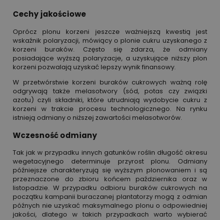
Cechy jakościowe
Oprócz plonu korzeni jeszcze ważniejszą kwestią jest
wskaźnik polaryzacji, mówiący o plonie cukru uzyskanego z
korzeni buraków. Często się zdarza, że odmiany
posiadające wyższą polaryzacje, a uzyskujące niższy plon
korzeni pozwalają uzyskać lepszy wynik finansowy.
W przetwórstwie korzeni buraków cukrowych ważną rolę
odgrywają także melasotwory (sód, potas czy związki
azotu) czyli składniki, które utrudniają wydobycie cukru z
korzeni w trakcie procesu technologicznego. Na rynku
istnieją odmiany o niższej zawartości melasotworów.
Wczesność odmiany
Tak jak w przypadku innych gatunków roślin długość okresu
wegetacyjnego determinuje przyrost plonu. Odmiany
późniejsze charakteryzują się wyższym plonowaniem i są
przeznaczone do zbioru końcem października oraz w
listopadzie. W przypadku odbioru buraków cukrowych na
początku kampanii buraczanej plantatorzy mogą z odmian
późnych nie uzyskać maksymalnego plonu o odpowiedniej
jakości, dlatego w takich przypadkach warto wybierać