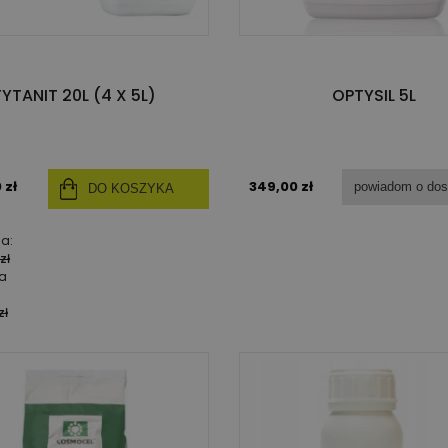
TYTANIT 20L (4 X 5L)
OPTYSIL 5L
 zł
349,00 zł
powiadom o dos
DO KOSZYKA
na:
zł
za
zł