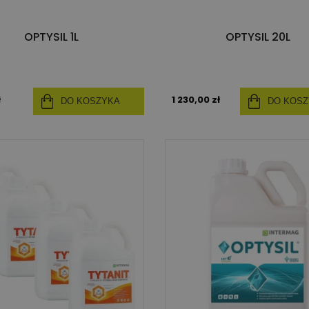
OPTYSIL 1L
OPTYSIL 20L
ł
1 230,00 zł
DO KOSZYKA
DO KOS