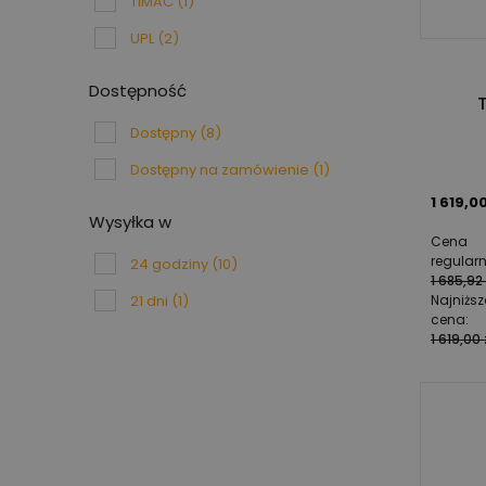
TIMAC
(1)
UPL
(2)
Dostępność
Dostępny
(8)
Dostępny na zamówienie
(1)
1 619,00
Wysyłka w
Cena
regular
24 godziny
(10)
1 685,92 
21 dni
(1)
Najniżs
cena:
1 619,00 