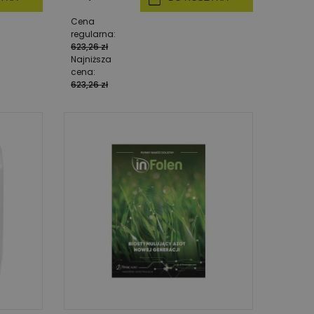
Cena
regularna:
623,26 zł
Najniższa
cena:
623,26 zł