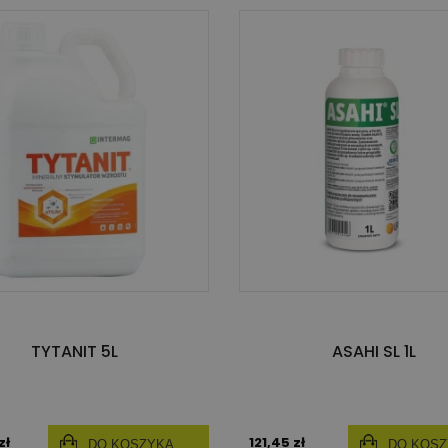
TYTANIT 5L
ASAHI SL 1L
zł
121,45 zł
DO KOSZYKA
DO KOS