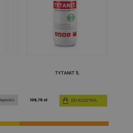
TYTANIT 1L
108,75 zł
tępności
DO KOSZYKA