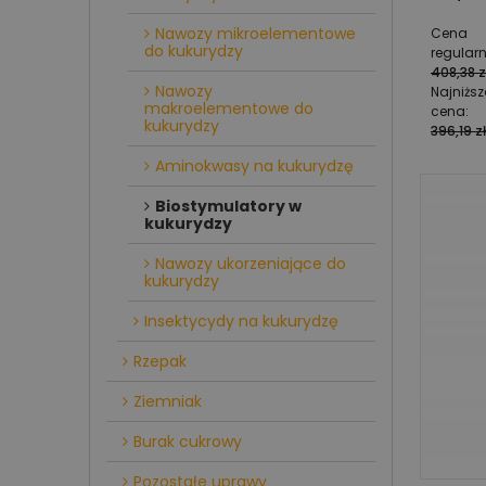
Nawozy mikroelementowe
Cena
do kukurydzy
regular
408,38 z
Nawozy
Najniżs
makroelementowe do
cena:
kukurydzy
396,19 zł
Aminokwasy na kukurydzę
Biostymulatory w
kukurydzy
Nawozy ukorzeniające do
kukurydzy
Insektycydy na kukurydzę
Rzepak
Ziemniak
Burak cukrowy
Pozostałe uprawy