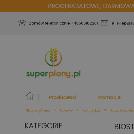
PROGI RABATOWE, DARMOWA D
Zamów telefonicznie
+48605102201
e-sklep@su
Producenci
Promocje
»
»
»
Strona główna
Uprawy
Kukurydza
Nawozy dolist
więcej
KATEGORIE
BIOS