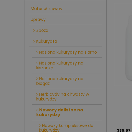
Materiał siewny
Uprawy
Zboża
Kukurydza
Nasiona kukurydzy na ziarno
Nasiona kukurydzy na
kiszonkę
Nasiona kukurydzy na
biogaz
Herbicydy na chwasty w
kukurydzy
Nawozy dolistne na
kukurydzę
Nawozy kompleksowe do
kukurydzy
385,57 