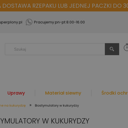
OSTAWA RZEPAKU LUB JEDNEJ PACZKI DO 30
perplony.pl
Pracujemy pn-pt 8.00-16.00
Uprawy
Materiał siewny
Środki ochr
»
ne na kukurydzę
Biostymulatory w kukurydzy
TYMULATORY W KUKURYDZY