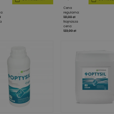
Cena
na:
regularna:
ł
131,00 zł
za
Najniższa
cena:
123,00 zł