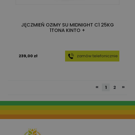
JĘCZMIEŃ OZIMY SU MIDNIGHT C1 25KG
1TONA KINTO +
239,00 zł
zamów telefonicznie
«
»
1
2