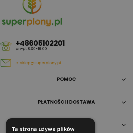
+48605102201
pn-pt 8:00-16:00
e-sklep@superplony.pl
POMOC
PŁATNOŚCI I DOSTAWA
INFORMACJE
Ta strona używa plików