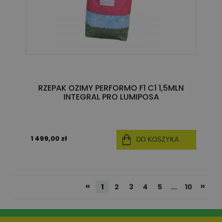
RZEPAK OZIMY PERFORMO F1 C1 1,5MLN
INTEGRAL PRO LUMIPOSA
1 499,00 zł
DO KOSZYKA
«
»
1
2
3
4
5
...
10