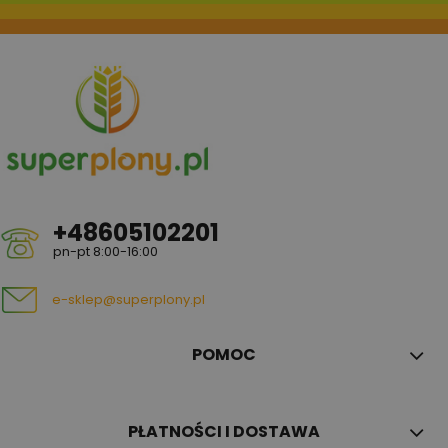
+48605102201
pn-pt 8:00-16:00
e-sklep@superplony.pl
POMOC
PŁATNOŚCI I DOSTAWA