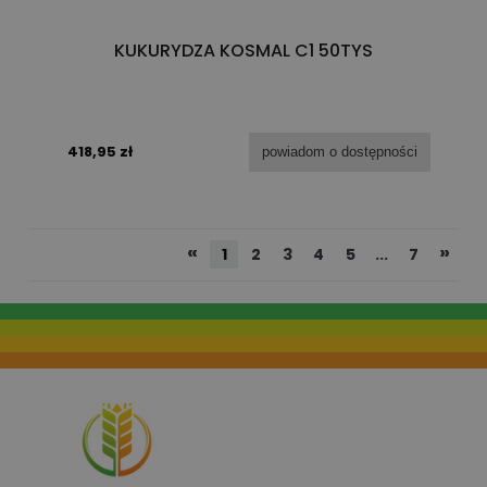
KUKURYDZA KOSMAL C1 50TYS
418,95 zł
powiadom o dostępności
«
»
1
2
3
4
5
...
7