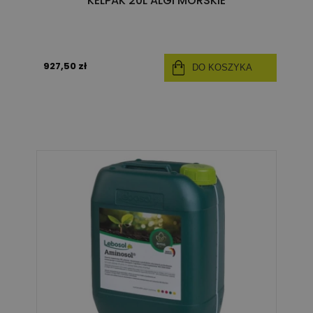
KELPAK 20L ALGI MORSKIE
927,50 zł
DO KOSZYKA