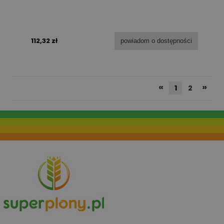
112,32 zł
powiadom o dostępności
«
»
1
2