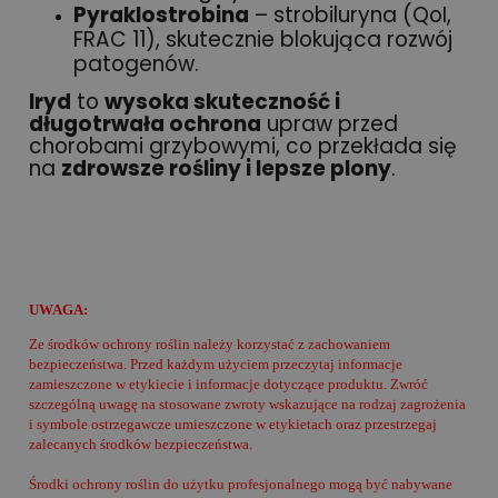
Pyraklostrobina
– strobiluryna (QoI,
FRAC 11), skutecznie blokująca rozwój
patogenów.
Iryd
to
wysoka skuteczność i
długotrwała ochrona
upraw przed
chorobami grzybowymi, co przekłada się
na
zdrowsze rośliny i lepsze plony
.
UWAGA:
Ze środków ochrony roślin należy korzystać z zachowaniem
bezpieczeństwa. Przed każdym użyciem przeczytaj informacje
zamieszczone w etykiecie i informacje dotyczące produktu. Zwróć
szczególną uwagę na stosowane zwroty wskazujące na rodzaj zagrożenia
i symbole ostrzegawcze umieszczone w etykietach oraz przestrzegaj
zalecanych środków bezpieczeństwa.
Środki ochrony roślin do użytku profesjonalnego mogą być nabywane