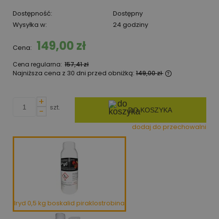
Dostępność:
Dostępny
Wysyłka w:
24 godziny
149,00 zł
Cena:
Cena regularna:
157,41 zł
Najniższa cena z 30 dni przed obniżką:
149,00 zł
Jeżeli produk
niż 30 dni, wy
+
cena od mome
szt.
-
DO KOSZYKA
pojawił się w
dodaj do przechowalni
Iryd 0,5 kg boskalid piraklostrobina