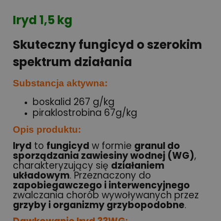
Iryd 1,5 kg
Skuteczny fungicyd o szerokim
spektrum działania
Substancja aktywna:
boskalid 267 g/kg
piraklostrobina 67g/kg
Opis produktu:
Iryd
to
fungicyd
w formie
granul do
sporządzania zawiesiny wodnej (WG)
,
charakteryzujący się
działaniem
układowym
. Przeznaczony do
zapobiegawczego i interwencyjnego
zwalczania chorób wywoływanych przez
grzyby i organizmy grzybopodobne
.