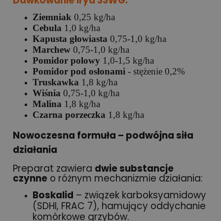
Dawkowanie Iryd 33WG:
Ziemniak
0,25 kg/ha
Cebula
1,0 kg/ha
Kapusta głowiasta
0,75-1,0 kg/ha
Marchew
0,75-1,0 kg/ha
Pomidor polowy
1,0-1,5 kg/ha
Pomidor pod osłonami
- stężenie 0,2%
Truskawka
1,8 kg/ha
Wiśnia
0,75-1,0 kg/ha
Malina
1,8 kg/ha
Czarna porzeczka
1,8 kg/ha
Nowoczesna formuła – podwójna siła
działania
Preparat zawiera
dwie substancje
czynne
o różnym mechanizmie działania:
Boskalid
– związek karboksyamidowy
(SDHI, FRAC 7), hamujący oddychanie
komórkowe grzybów.