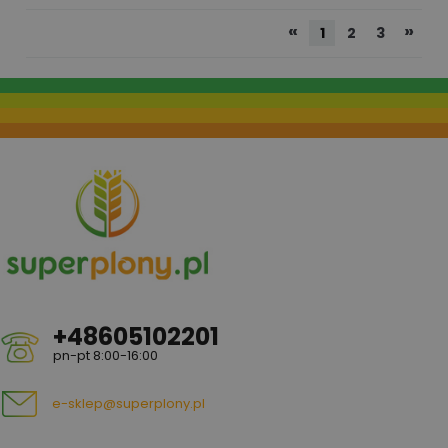
«
»
1
2
3
+48605102201
pn-pt 8:00-16:00
e-sklep@superplony.pl