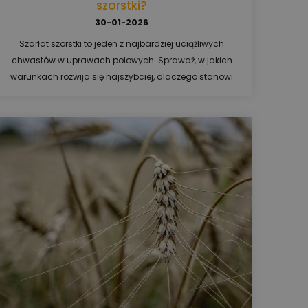
szorstki?
30-01-2026
Szarłat szorstki to jeden z najbardziej uciążliwych
chwastów w uprawach polowych. Sprawdź, w jakich
warunkach rozwija się najszybciej, dlaczego stanowi
realne zagrożenie dla plonów oraz jakie herbicydy są
najskuteczniejsze w kukurydzy, ziemniakach, burakach
cukrowych i zbożach jarych.