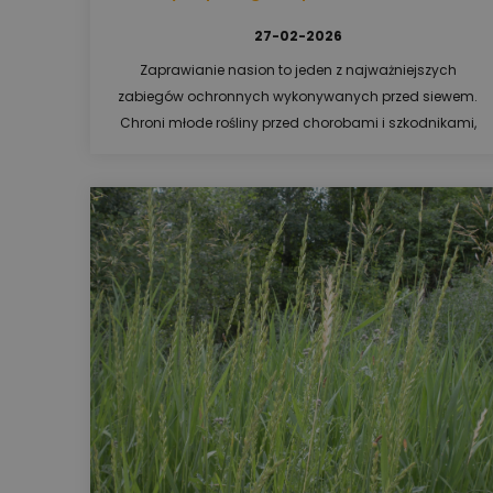
27-02-2026
Zaprawianie nasion to jeden z najważniejszych
zabiegów ochronnych wykonywanych przed siewem.
Chroni młode rośliny przed chorobami i szkodnikami,
poprawia wschody oraz wspiera ich rozwój w
kluczowych pierwszych tygodniach wegetacji.
Sprawdź, jakie są metody zaprawiania, czym
zaprawiać zboża, kukurydzę czy rzepak oraz kiedy
najlepiej wykonać ten zabieg, aby zwiększyć
bezpieczeństwo plantacji i potencjał plonowania.