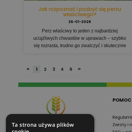
Jak rozpoznać i pozbyć się perzu
właściwego?
26-01-2026
Perz właściwy to jeden z najbardziej
uciążliwych chwastów w uprawach – szybko
się rozrasta, trudno go zwalczyć i skutecznie
konkuruje z roślinami uprawnymi. Sprawdź, jak
go rozpoznać, gdzie rozwija się najlepiej i
«
»
dlaczego już kilka roślin na polu może
1
2
3
4
5
oznaczać realne straty w plonie. Dowiedz się
też, jakie metody zwalczania naprawdę mają
sens i kiedy warto działać.
POMOC
Regulami
Ta strona używa plików
Zwroty i 
cookie
FAQ - cz