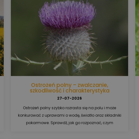
Ostrożeń polny – zwalczanie,
szkodliwość i charakterystyka
27-07-2026
Ostrożeń polny szybko rozrasta się na polu i może
konkurować z uprawami o wodę, światło oraz składniki
pokarmowe. Sprawdź, jak go rozpoznać, czym
zwalczać ostrożeń polny w różnych uprawach i
dlaczego jeden zabieg często nie wystarcza.