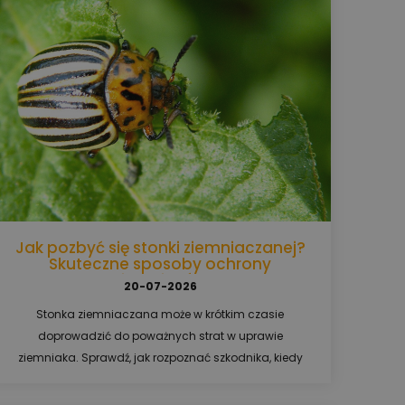
Jak pozbyć się stonki ziemniaczanej?
Skuteczne sposoby ochrony
ziemniaków
20-07-2026
Stonka ziemniaczana może w krótkim czasie
doprowadzić do poważnych strat w uprawie
ziemniaka. Sprawdź, jak rozpoznać szkodnika, kiedy
wykonać oprysk i jaki środek na stonkę ziemniaczaną
wybrać, aby skutecznie chronić plantację.