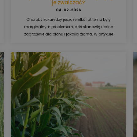
je zwalczać?
04-02-2026
Choroby kukurydzy jeszcze kilka lat temu były
marginalnym problemem, dziś stanowią realne
zagrożenie dla plonu i jakości ziarna. W artykule
omawiamy 7 najczęściej występujących chorób
kukurydzy, ich objawy oraz przyczyny rozwoju.
Sprawdź, jak skutecznie chronić plantację i kiedy
sięgnąć po fungicydy, aby ograniczyć straty.