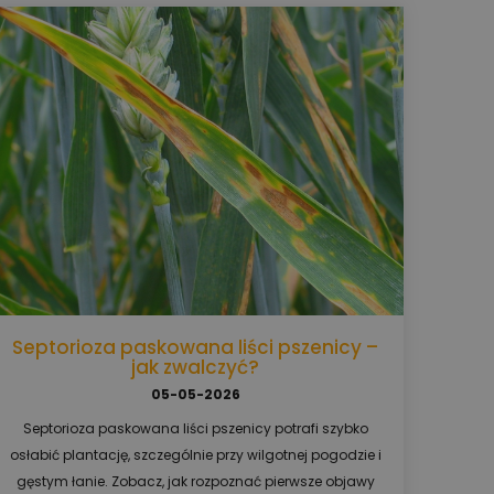
Septorioza paskowana liści pszenicy –
jak zwalczyć?
05-05-2026
Septorioza paskowana liści pszenicy potrafi szybko
osłabić plantację, szczególnie przy wilgotnej pogodzie i
gęstym łanie. Zobacz, jak rozpoznać pierwsze objawy