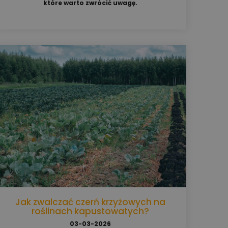
które warto zwrócić uwagę.
Jak zwalczać czerń krzyżowych na
roślinach kapustowatych?
03-03-2026