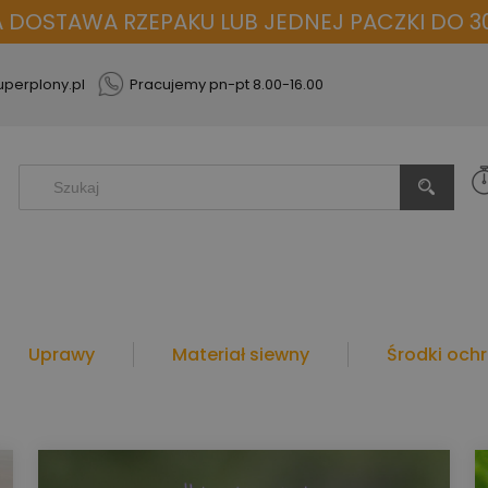
OSTAWA RZEPAKU LUB JEDNEJ PACZKI DO 30
perplony.pl
Pracujemy pn-pt 8.00-16.00
Uprawy
Materiał siewny
Środki ochr