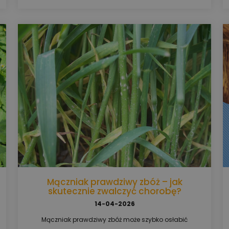
objawy, kiedy najlepiej wykonać zabieg oraz które
środki mogą pomóc ograniczyć straty w plonie.
Mączniak prawdziwy zbóż – jak
skutecznie zwalczyć chorobę?
14-04-2026
Mączniak prawdziwy zbóż może szybko osłabić