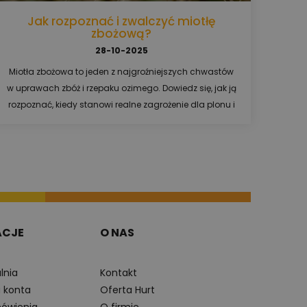
Jak rozpoznać i zwalczyć miotłę
zbożową?
28-10-2025
Miotła zbożowa to jeden z najgroźniejszych chwastów
w uprawach zbóż i rzepaku ozimego. Dowiedz się, jak ją
rozpoznać, kiedy stanowi realne zagrożenie dla plonu i
jakie środki skutecznie ją zwalczają. Sprawdź, kiedy
najlepiej wykonać oprysk i jak zapobiegać jej
odporności na herbicydy.
ACJE
O NAS
lnia
Kontakt
a konta
Oferta Hurt
ówienia
O firmie