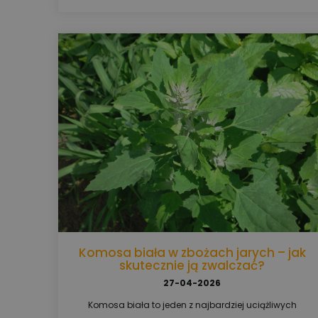
wykonać oprysk, jakie warunki sprzyjają chorobie i które
środki ochrony roślin warto zastosować.
Komosa biała w zbożach jarych – jak
skutecznie ją zwalczać?
27-04-2026
Komosa biała to jeden z najbardziej uciążliwych