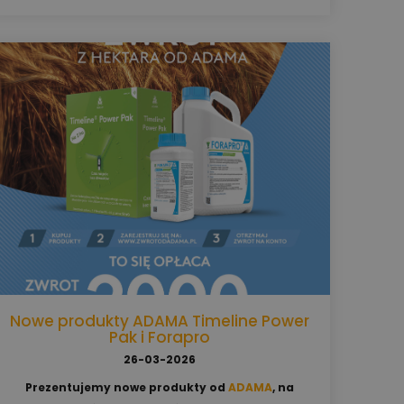
choroby, kiedy wykonać zabieg fungicydowy i które
rozwiązania pomagają chronić liść flagowy oraz plon.
Nowe produkty ADAMA Timeline Power
Pak i Forapro
26-03-2026
Prezentujemy nowe produkty od
ADAMA
, na