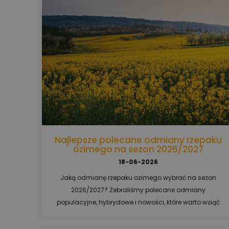
Najlepsze polecane odmiany rzepaku
ozimego na sezon 2026/2027
18-06-2026
Jaką odmianę rzepaku ozimego wybrać na sezon
2026/2027? Zebraliśmy polecane odmiany
populacyjne, hybrydowe i nowości, które warto wziąć
pod uwagę przed siewem.