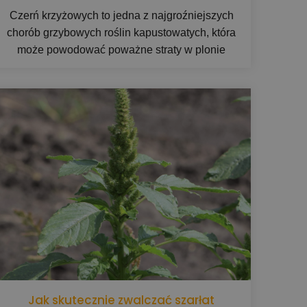
Czerń krzyżowych to jedna z najgroźniejszych
chorób grzybowych roślin kapustowatych, która
może powodować poważne straty w plonie
rzepaku i warzyw. Sprawdź, jak rozpoznać
pierwsze objawy, kiedy choroba stanowi realne
zagrożenie oraz jakie fungicydy skutecznie
chronią plantację.
Jak skutecznie zwalczać szarłat