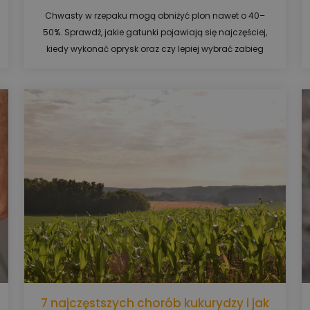
Chwasty w rzepaku mogą obniżyć plon nawet o 40–
50%. Sprawdź, jakie gatunki pojawiają się najczęściej,
kiedy wykonać oprysk oraz czy lepiej wybrać zabieg
doglebowy czy powschodowy.
7 najczęstszych chorób kukurydzy i jak