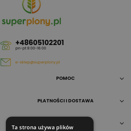
+48605102201
pn-pt 8:00-16:00
e-sklep@superplony.pl
POMOC
PŁATNOŚCI I DOSTAWA
INFORMACJE
Ta strona używa plików