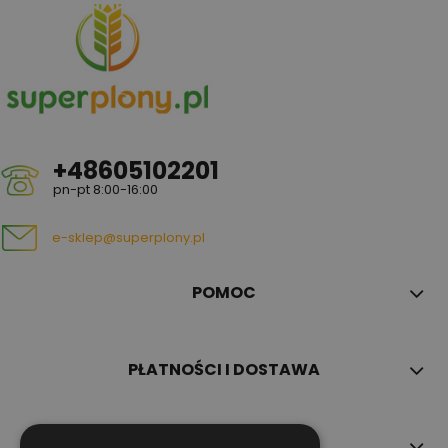
+48605102201
pn-pt 8:00-16:00
e-sklep@superplony.pl
POMOC
PŁATNOŚCI I DOSTAWA
INFORMACJE