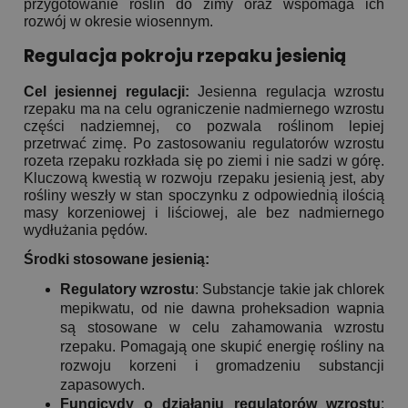
przygotowanie roślin do zimy oraz wspomaga ich
rozwój w okresie wiosennym.
Regulacja pokroju rzepaku jesienią
Cel jesiennej regulacji:
Jesienna regulacja wzrostu
rzepaku ma na celu ograniczenie nadmiernego wzrostu
części nadziemnej, co pozwala roślinom lepiej
przetrwać zimę. Po zastosowaniu regulatorów wzrostu
rozeta rzepaku rozkłada się po ziemi i nie sadzi w górę.
Kluczową kwestią w rozwoju rzepaku jesienią jest, aby
rośliny weszły w stan spoczynku z odpowiednią ilością
masy korzeniowej i liściowej, ale bez nadmiernego
wydłużania pędów.
Środki stosowane jesienią:
Regulatory wzrostu
: Substancje takie jak chlorek
mepikwatu, od nie dawna proheksadion wapnia
są stosowane w celu zahamowania wzrostu
rzepaku. Pomagają one skupić energię rośliny na
rozwoju korzeni i gromadzeniu substancji
zapasowych.
Fungicydy o działaniu regulatorów wzrostu
: