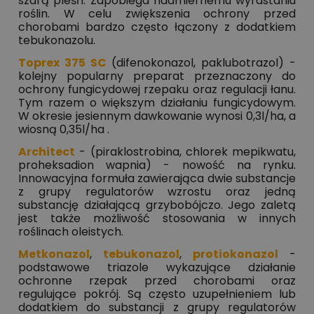
szarą pleśń. Zapobiega nadmiernemu wyrastaniu
roślin. W celu zwiększenia ochrony przed
chorobami bardzo często łączony z dodatkiem
tebukonazolu.
Toprex 375 SC
(difenokonazol, paklubotrazol) -
kolejny popularny preparat przeznaczony do
ochrony fungicydowej rzepaku oraz regulacji łanu.
Tym razem o większym działaniu fungicydowym.
W okresie jesiennym dawkowanie wynosi 0,3l/ha, a
wiosną 0,35l/ha .
Architect
- (piraklostrobina, chlorek mepikwatu,
proheksadion wapnia) - nowość na rynku.
Innowacyjna formuła zawierająca dwie substancje
z grupy regulatorów wzrostu oraz jedną
substancję działającą grzybobójczo. Jego zaletą
jest także możliwość stosowania w innych
roślinach oleistych.
Metkonazol
,
tebukonazol
,
protiokonazol
-
podstawowe triazole wykazujące działanie
ochronne rzepak przed chorobami oraz
regulujące pokrój. Są często uzupełnieniem lub
dodatkiem do substancji z grupy regulatorów