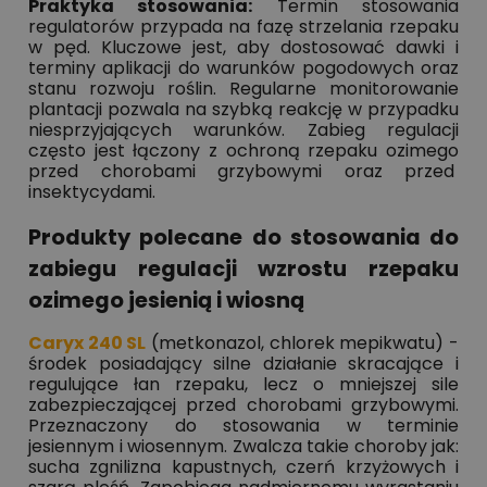
Praktyka stosowania:
Termin stosowania
regulatorów przypada na fazę strzelania rzepaku
w pęd. Kluczowe jest, aby dostosować dawki i
terminy aplikacji do warunków pogodowych oraz
stanu rozwoju roślin. Regularne monitorowanie
plantacji pozwala na szybką reakcję w przypadku
niesprzyjających warunków. Zabieg regulacji
często jest łączony z ochroną rzepaku ozimego
przed chorobami grzybowymi oraz przed
insektycydami.
Produkty polecane do stosowania do
zabiegu regulacji wzrostu rzepaku
ozimego jesienią i wiosną
Caryx 240 SL
(metkonazol, chlorek mepikwatu) -
środek posiadający silne działanie skracające i
regulujące łan rzepaku, lecz o mniejszej sile
zabezpieczającej przed chorobami grzybowymi.
Przeznaczony do stosowania w terminie
jesiennym i wiosennym. Zwalcza takie choroby jak:
sucha zgnilizna kapustnych, czerń krzyżowych i