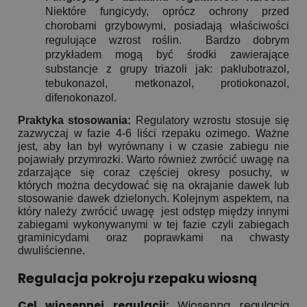
Niektóre fungicydy, oprócz ochrony przed
chorobami grzybowymi, posiadają właściwości
regulujące wzrost roślin. Bardzo dobrym
przykładem mogą być środki zawierające
substancje z grupy triazoli jak: paklubotrazol,
tebukonazol, metkonazol, protiokonazol,
difenokonazol.
Praktyka stosowania:
Regulatory wzrostu stosuje się
zazwyczaj w fazie 4-6 liści rzepaku ozimego. Ważne
jest, aby łan był wyrównany i w czasie zabiegu nie
pojawiały przymrozki. Warto również zwrócić uwagę na
zdarzające się coraz częściej okresy posuchy, w
których można decydować się na okrajanie dawek lub
stosowanie dawek dzielonych. Kolejnym aspektem, na
który należy zwrócić uwagę jest odstęp między innymi
zabiegami wykonywanymi w tej fazie czyli zabiegach
graminicydami oraz poprawkami na chwasty
dwuliścienne.
Regulacja pokroju rzepaku wiosną
Cel wiosennej regulacji:
Wiosenna regulacja