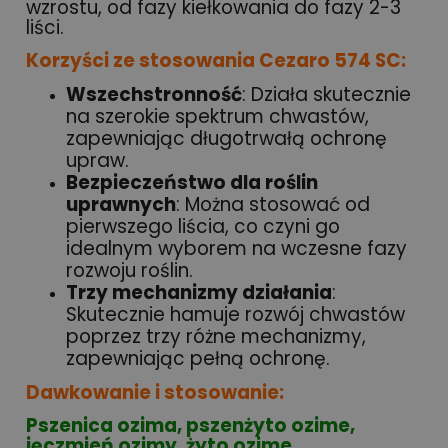
wzrostu, od fazy kiełkowania do fazy 2-3
liści.
Korzyści ze stosowania Cezaro 574 SC:
Wszechstronność
: Działa skutecznie
na szerokie spektrum chwastów,
zapewniając długotrwałą ochronę
upraw.
Bezpieczeństwo dla roślin
uprawnych
: Można stosować od
pierwszego liścia, co czyni go
idealnym wyborem na wczesne fazy
rozwoju roślin.
Trzy mechanizmy działania
:
Skutecznie hamuje rozwój chwastów
poprzez trzy różne mechanizmy,
zapewniając pełną ochronę.
Dawkowanie i stosowanie:
Pszenica ozima, pszenżyto ozime,
jęczmień ozimy, żyto ozime