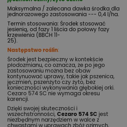
Maksymalna / zalecana dawka środka dla
jednorazowego zastosowania --- 0,4 l/ha.
Termin stosowania: Środek stosować
jesienią, od fazy 1 liścia do połowy fazy
krzewienia (BBCH 11-
25).
Następstwo roślin
:
Środek jest bezpieczny w kontekście
płodozmianu, co oznacza, że po jego
zastosowaniu można bez obaw
kontynuować uprawy, takie jak pszenica,
jęczmień, pszenżyto czy żyto, bez
konieczności wykonywania głębokiej orki.
Cezaro 574 SC nie wymaga okresu
karencji.
Dzięki swojej skuteczności i
wszechstronności,
Cezaro 574 SC
jest
niezbędnym narzędziem w walce z
chwastami w uprawach zbóż ozimych,