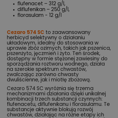
flufenacet – 312 g/l,
diflufenikan – 250 g/l,
florasulam - 12 g/l
Cezaro 574 SC
to zaawansowany
herbicyd selektywny o działaniu
układowym, idealny do stosowania w
uprawie zbóż ozimych, takich jak pszenica,
pszenżyto, jęczmień i żyto. Ten środek,
dostępny w formie stężonej zawiesiny do
sporządzania roztworu wodnego, działa
na szerokie spektrum chwastów,
zwalczając zarówno chwasty
dwuliścienne, jak i miotłę zbożową.
Cezaro 574 SC wyróżnia się trzema
mechanizmami działania dzięki unikalnej
kombinacji trzech substancji czynnych:
flufenacetu, diflufenikanu i florasulamu. Te
substancje aktywnie blokują rozwój
chwastów, działając na różne etapy ich