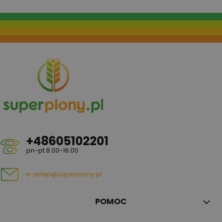
+48605102201
pn-pt 8:00-16:00
e-sklep@superplony.pl
POMOC