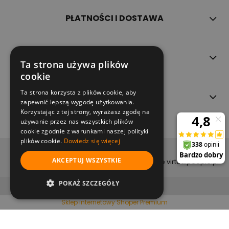
PŁATNOŚCI I DOSTAWA
INFORMACJE
Ta strona używa plików
cookie
Ta strona korzysta z plików cookie, aby
O NAS
zapewnić lepszą wygodę użytkowania.
Korzystając z tej strony, wyrażasz zgodę na
używanie przez nas wszystkich plików
cookie zgodnie z warunkami naszej polityki
plików cookie.
Dowiedz się więcej
copyright (c) 2022
AKCEPTUJ WSZYSTKIE
projekt i wykonanie virtualpeople.pl
pokaż pełną wersję strony
POKAŻ SZCZEGÓŁY
Sklep internetowy Shoper Premium