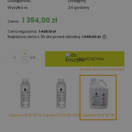
Dostępność:
Dostępny
Wysyłka w:
24 godziny
1 394,00 zł
Cena:
Cena regularna:
1 428,12 zł
Najniższa cena z 30 dni przed obniżką:
1 349,00 zł
Jeżeli prod
niż 30 dni, 
+
cena od mom
szt.
-
DO KOSZYKA
pojawił się 
dodaj do przechowalni
Cezaro 574 SC 1L
Cezaro 574 SC 0,5L
Cezaro 574 SC 5L