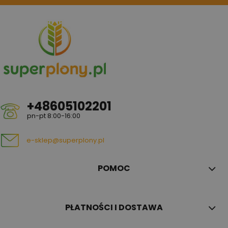
+48605102201
pn-pt 8:00-16:00
e-sklep@superplony.pl
POMOC
PŁATNOŚCI I DOSTAWA