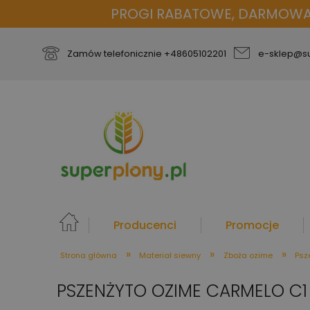
PROGI RABATOWE, DARMOWA D
Zamów telefonicznie
+48605102201
e-sklep@su
Producenci
Promocje
»
»
»
Strona główna
Materiał siewny
Zboża ozime
Psz
więcej
PSZENŻYTO OZIME CARMELO C1