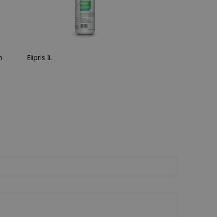
n
Elipris 1L