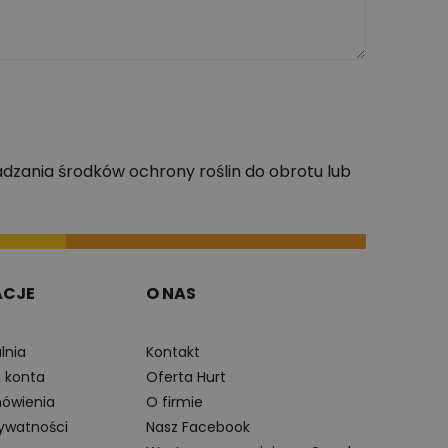
dzania środków ochrony roślin do obrotu lub
ACJE
O NAS
lnia
Kontakt
a konta
Oferta Hurt
ówienia
O firmie
rywatności
Nasz Facebook