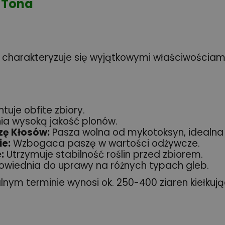
1 Tona
 charakteryzuje się wyjątkowymi właściwościami
uje obfite zbiory.
a wysoką jakość plonów.
zę Kłosów:
Pasza wolna od mykotoksyn, idealna 
ie:
Wzbogaca paszę w wartości odżywcze.
:
Utrzymuje stabilność roślin przed zbiorem.
wiednia do uprawy na różnych typach gleb.
ym terminie wynosi ok. 250-400 ziaren kiełkują