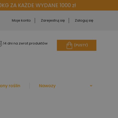
KG ZA KAŻDE WYDANE 1000 zł
Moje konto
Zarejestruj się
Zaloguj się
14 dni na zwrot produktów
(PUSTY)
ony roślin
Nawozy