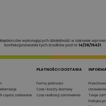
edsiębiorców wykonujących działalność w zakresie wprowa
konfekcjonowania tych środków pod nr
14/28/15421
.
PŁATNOŚCI I DOSTAWA
INFORM
n
Formy płatności
Przechowa
reklamacje
Czas i koszty dostawy
Ustawieni
yli często zadawane
Czas realizacji zamówienia
Twoje zam
Polityka p