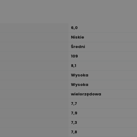
6,0
Niskie
Średni
109
8,1
Wysoka
Wysoka
wielorzędowa
7,7
7,9
7,3
7,8