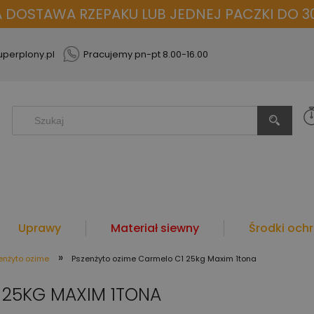
OSTAWA RZEPAKU LUB JEDNEJ PACZKI DO 30
perplony.pl
Pracujemy pn-pt 8.00-16.00
Uprawy
Materiał siewny
Środki ochr
»
enżyto ozime
Pszenżyto ozime Carmelo C1 25kg Maxim 1tona
 25KG MAXIM 1TONA