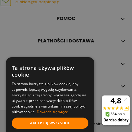
e-sklep@superplony.pl
POMOC
PŁATNOŚCI I DOSTAWA
INFORMACJE
Ta strona używa plików
cookie
Ta strona korzysta z plików cookie, aby
O NAS
zapewnić lepszą wygodę użytkowania.
Korzystając z tej strony, wyrażasz zgodę na
używanie przez nas wszystkich plików
cookie zgodnie z warunkami naszej polityki
plików cookie.
Dowiedz się więcej
copyright (c) 2022
AKCEPTUJ WSZYSTKIE
projekt i wykonanie virtualpeople.pl