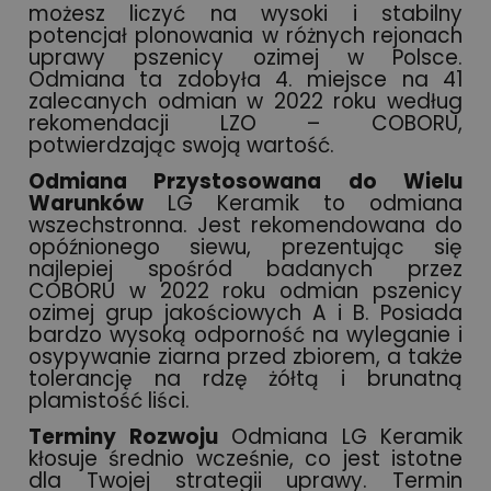
możesz liczyć na wysoki i stabilny
potencjał plonowania w różnych rejonach
uprawy pszenicy ozimej w Polsce.
Odmiana ta zdobyła 4. miejsce na 41
zalecanych odmian w 2022 roku według
rekomendacji LZO – COBORU,
potwierdzając swoją wartość.
Odmiana Przystosowana do Wielu
Warunków
LG Keramik to odmiana
wszechstronna. Jest rekomendowana do
opóźnionego siewu, prezentując się
najlepiej spośród badanych przez
COBORU w 2022 roku odmian pszenicy
ozimej grup jakościowych A i B. Posiada
bardzo wysoką odporność na wyleganie i
osypywanie ziarna przed zbiorem, a także
tolerancję na rdzę żółtą i brunatną
plamistość liści.
Terminy Rozwoju
Odmiana LG Keramik
kłosuje średnio wcześnie, co jest istotne
dla Twojej strategii uprawy. Termin