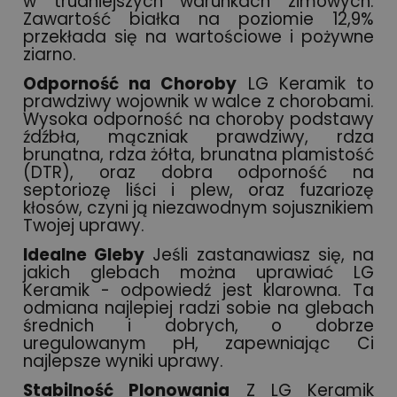
w trudniejszych warunkach zimowych.
Zawartość białka na poziomie 12,9%
przekłada się na wartościowe i pożywne
ziarno.
Odporność na Choroby
LG Keramik to
prawdziwy wojownik w walce z chorobami.
Wysoka odporność na choroby podstawy
źdźbła, mączniak prawdziwy, rdza
brunatna, rdza żółta, brunatna plamistość
(DTR), oraz dobra odporność na
septoriozę liści i plew, oraz fuzariozę
kłosów, czyni ją niezawodnym sojusznikiem
Twojej uprawy.
Idealne Gleby
Jeśli zastanawiasz się, na
jakich glebach można uprawiać LG
Keramik - odpowiedź jest klarowna. Ta
odmiana najlepiej radzi sobie na glebach
średnich i dobrych, o dobrze
uregulowanym pH, zapewniając Ci
najlepsze wyniki uprawy.
Stabilność Plonowania
Z LG Keramik