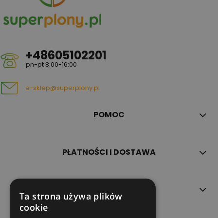
+48605102201
pn-pt 8:00-16:00
e-sklep@superplony.pl
POMOC
PŁATNOŚCI I DOSTAWA
INFORMACJE
Ta strona używa plików
cookie