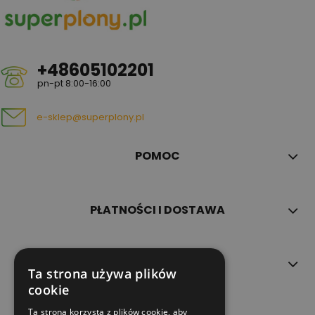
+48605102201
pn-pt 8:00-16:00
e-sklep@superplony.pl
POMOC
PŁATNOŚCI I DOSTAWA
INFORMACJE
Ta strona używa plików
cookie
Ta strona korzysta z plików cookie, aby