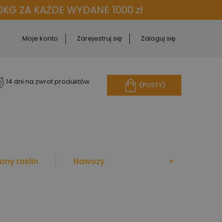
KG ZA KAŻDE WYDANE 1000 zł
Moje konto
Zarejestruj się
Zaloguj się
14 dni na zwrot produktów
(PUSTY)
ony roślin
Nawozy