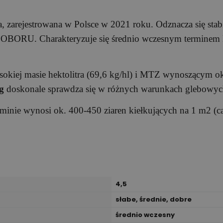
 zarejestrowana w Polsce w 2021 roku. Odznacza się st
 COBORU. Charakteryzuje się średnio wczesnym terminem k
kiej masie hektolitra (69,6 kg/hl) i MTZ wynoszącym ok 
g
doskonale sprawdza się w różnych warunkach glebowych
inie wynosi ok. 400-450 ziaren kiełkujących na 1 m2 (ca
4,5
słabe, średnie, dobre
średnio wczesny