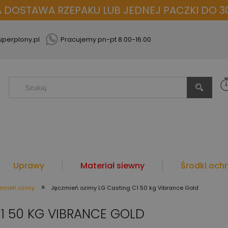
OSTAWA RZEPAKU LUB JEDNEJ PACZKI DO 30
perplony.pl
Pracujemy pn-pt 8.00-16.00
Uprawy
Materiał siewny
Środki ochr
»
zmień ozimy
Jęczmień ozimy LG Casting C1 50 kg Vibrance Gold
1 50 KG VIBRANCE GOLD