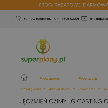
PROGI RABATOWE, DARMOWA D
Zamów telefonicznie
+48605102201
e-sklep@su
Producenci
Promocje
»
»
»
Strona główna
Materiał siewny
Zboża ozime
Jęc
więcej
JĘCZMIEŃ OZIMY LG CASTING C