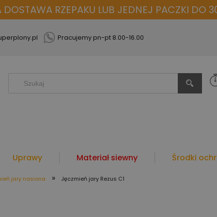
OSTAWA RZEPAKU LUB JEDNEJ PACZKI DO 30
perplony.pl
Pracujemy pn-pt 8.00-16.00
Uprawy
Materiał siewny
Środki ochr
»
ień jary nasiona
Jęczmień jary Rezus C1