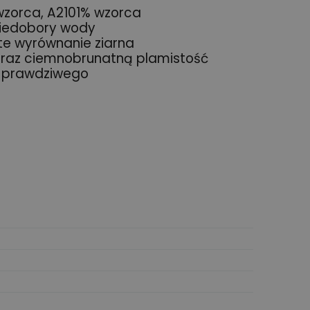
 wzorca, A2101% wzorca
 niedobory wody
te wyrównanie ziarna
oraz ciemnobrunatną plamistość
a prawdziwego