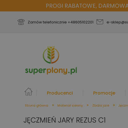
PROGI RABATOWE, DARMOWA D
Zamów telefonicznie
+48605102201
e-sklep@su
Producenci
Promocje
»
»
»
Strona główna
Materiał siewny
Zboża jare
Jęczm
więcej
JĘCZMIEŃ JARY REZUS C1