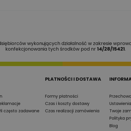
edsiębiorców wykonujących działalność w zakresie wprowa
konfekcjonowania tych środków pod nr
14/28/15421
.
PŁATNOŚCI I DOSTAWA
INFORM
n
Formy płatności
Przechowa
reklamacje
Czas i koszty dostawy
Ustawieni
yli często zadawane
Czas realizacji zamówienia
Twoje zam
Polityka p
Blog