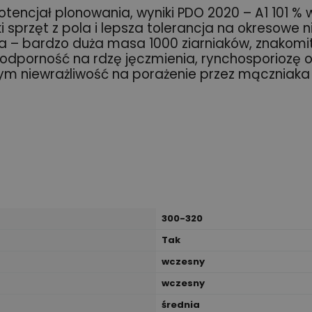
potencjał plonowania, wyniki PDO 2020 – A1 101 %
i sprzęt z pola i lepsza tolerancja na okresowe
a – bardzo duża masa 1000 ziarniaków, znakomi
odporność na rdzę jęczmienia, rynchosporiozę 
m niewrażliwość na porażenie przez mączniak
300-320
Tak
wczesny
wczesny
średnia