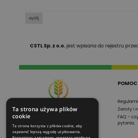
wyślij
CSTL Sp. z o.o.
jest wpisana do rejestru prz
POMOC
Regulami
Ta strona używa plików
Zwroty i 
cookie
FAQ - cz
pytania.
Ta strona korzysta z plików cookie, aby
+48605102201
zapewnić lepszą wygodę użytkowania.
pn-pt 8:00-16:00
Korzystając z tej strony, wyrażasz zgodę na