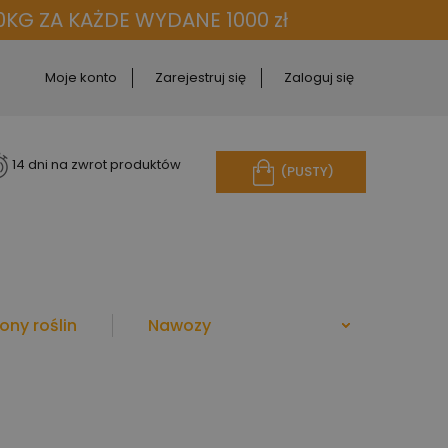
KG ZA KAŻDE WYDANE 1000 zł
Moje konto
Zarejestruj się
Zaloguj się
14 dni na zwrot produktów
(PUSTY)
ony roślin
Nawozy