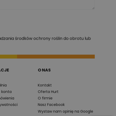
dzania środków ochrony roślin do obrotu lub
ACJE
O NAS
lnia
Kontakt
a konta
Oferta Hurt
ówienia
O firmie
rywatności
Nasz Facebook
Wystaw nam opinię na Google