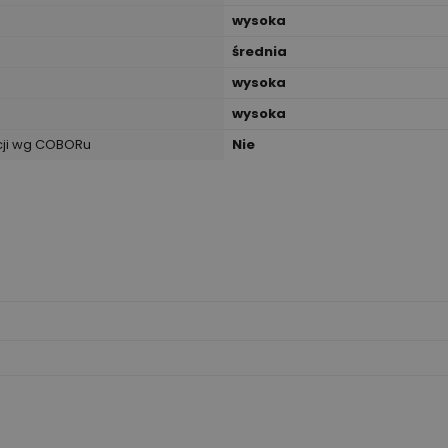
wysoka
średnia
wysoka
wysoka
cji wg COBORu
Nie