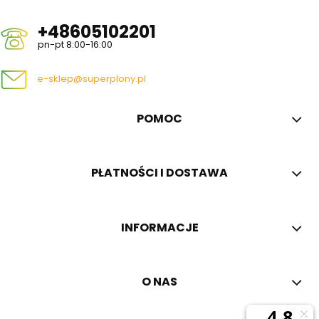
+48605102201
pn-pt 8:00-16:00
e-sklep@superplony.pl
POMOC
PŁATNOŚCI I DOSTAWA
INFORMACJE
O NAS