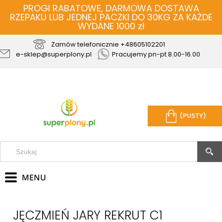
PROGI RABATOWE, DARMOWA DOSTAWA
RZEPAKU LUB JEDNEJ PACZKI DO 30KG ZA KAŻDE
WYDANE 1000 zł
Zamów telefonicznie
+48605102201
e-sklep@superplony.pl
Pracujemy pn-pt 8.00-16.00
(PUSTY)
JĘCZMIEŃ JARY REKRUT C1