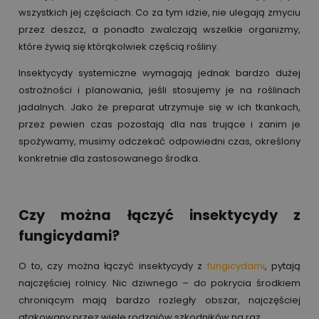
wszystkich jej częściach. Co za tym idzie, nie ulegają zmyciu
przez deszcz, a ponadto zwalczają wszelkie organizmy,
które żywią się którąkolwiek częścią rośliny.
Insektycydy systemiczne wymagają jednak bardzo dużej
ostrożności i planowania, jeśli stosujemy je na roślinach
jadalnych. Jako że preparat utrzymuje się w ich tkankach,
przez pewien czas pozostają dla nas trujące i zanim je
spożywamy, musimy odczekać odpowiedni czas, określony
konkretnie dla zastosowanego środka.
Czy można łączyć insektycydy z
fungicydami?
O to, czy można łączyć insektycydy z
fungicydami
, pytają
najczęściej rolnicy. Nic dziwnego – do pokrycia środkiem
chroniącym mają bardzo rozległy obszar, najczęściej
atakowany przez wiele rodzajów szkodników na raz.