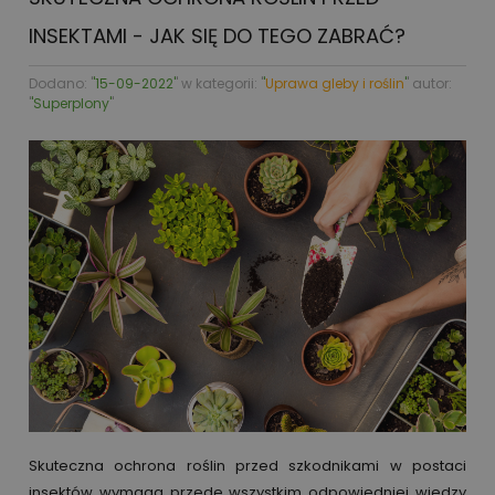
INSEKTAMI - JAK SIĘ DO TEGO ZABRAĆ?
Dodano: '
'15-09-2022'
' w kategorii: '
'
Uprawa gleby i roślin
'
' autor:
'
'Superplony'
'
Skuteczna ochrona roślin przed szkodnikami w postaci
insektów wymaga przede wszystkim odpowiedniej wiedzy