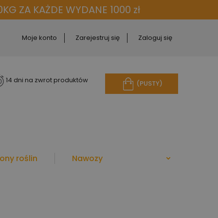
KG ZA KAŻDE WYDANE 1000 zł
Moje konto
Zarejestruj się
Zaloguj się
14 dni na zwrot produktów
(PUSTY)
ony roślin
Nawozy