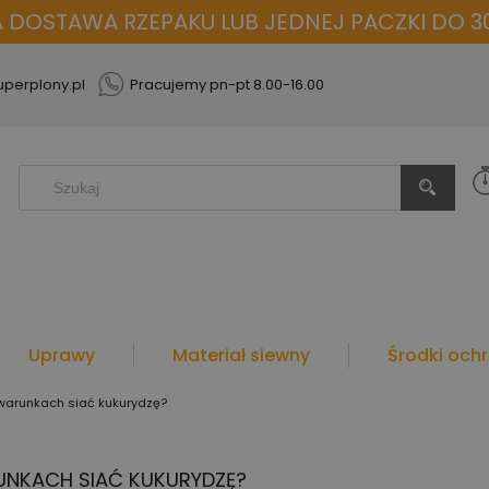
OSTAWA RZEPAKU LUB JEDNEJ PACZKI DO 30
perplony.pl
Pracujemy pn-pt 8.00-16.00
Uprawy
Materiał siewny
Środki ochr
h warunkach siać kukurydzę?
RUNKACH SIAĆ KUKURYDZĘ?