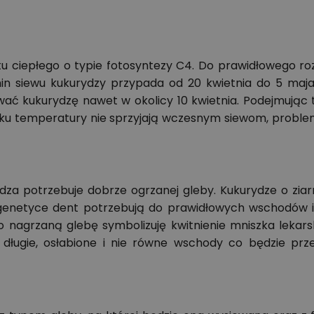
tu ciepłego o typie fotosyntezy C4. Do prawidłowego r
in siewu kukurydzy przypada od 20 kwietnia do 5 maja.
iewać kukurydzę nawet w okolicy 10 kwietnia. Podejmują
u temperatury nie sprzyjają wczesnym siewom, problem
a potrzebuje dobrze ogrzanej gleby. Kukurydze o ziarni
genetyce dent potrzebują do prawidłowych wschodów 
o nagrzaną glebę symbolizuję kwitnienie mniszka lekars
ugie, osłabione i nie równe wschody co będzie przek