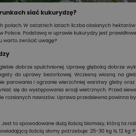
warunkach siać kukurydzę?
h polach. W ostatnich latach liczba obsianych hektarów w
h w Polsce. Podstawą w uprawie kukurydzy jest prawidł
wu warto zwrócić uwagę?
dzy
a glebie dobrze spulchnionej. Uprawę głęboką dobrze wyk
agregaty do uprawy bezorkowej. Wczesną wiosną na gle
e parowania i ogrzanie wierzchniej warstwy gleby ora
yniać się do występowania erozji wietrznych. Przed si
nie rozsianych nawozów. Uprawa przedsiewna powinna b
est to spowodowane dużą ilością biomasy, którą ta roś
wiadającą ilością słomy potrzebuje: 25-30 kg N, 12 kg P