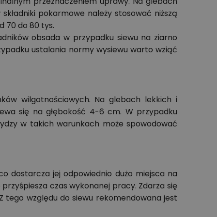
 finalnym przeznaczeniem uprawy. Na glebach
 składniki pokarmowe należy stosować niższą
d 70 do 80 tys.
kładników obsada w przypadku siewu na ziarno
rzypadku ustalania normy wysiewu warto wziąć
ków wilgotnościowych. Na glebach lekkich i
iewa się na głębokość 4-6 cm. W przypadku
ukurydzy w takich warunkach może spowodować
o dostarcza jej odpowiednio dużo miejsca na
o przyśpiesza czas wykonanej pracy. Zdarza się
. Z tego względu do siewu rekomendowana jest