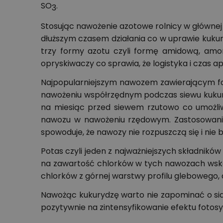
SO
.
3
Stosując nawożenie azotowe rolnicy w głównej
dłuższym czasem działania co w uprawie kuku
trzy formy azotu czyli formę amidową, amono
opryskiwaczy co sprawia, że logistyka i czas ap
Najpopularniejszym nawozem zawierającym fosf
nawożeniu współrzędnym podczas siewu kukury
na miesiąc przed siewem rzutowo co umożli
nawozu w nawożeniu rzędowym. Zastosowanie
spowoduje, że nawozy nie rozpuszczą się i nie
Potas czyli jeden z najważniejszych składnik
na zawartość chlorków w tych nawozach wskaza
chlorków z górnej warstwy profilu glebowego,
Nawożąc kukurydzę warto nie zapominać o sia
pozytywnie na zintensyfikowanie efektu fotos