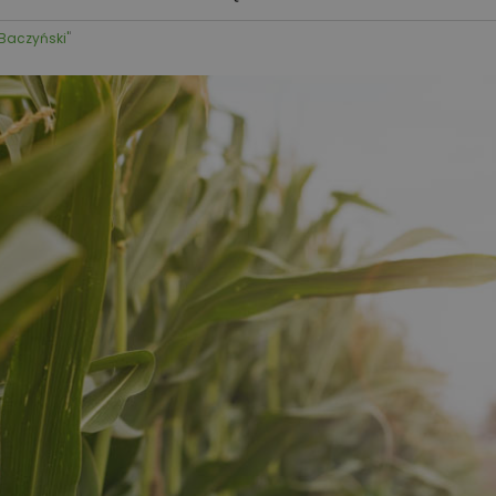
 Baczyński'
'