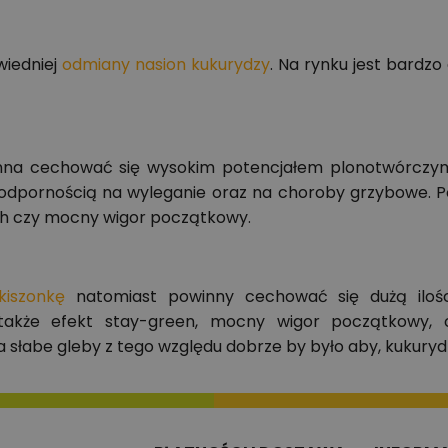
wiedniej
odmiany nasion kukurydzy
. Na rynku jest bardz
na cechować się wysokim potencjałem plonotwórczy
 odpornością na wyleganie oraz na choroby grzybowe. 
ch czy mocny wigor początkowy.
kiszonkę
natomiast powinny cechować się dużą ilośc
st także efekt stay-green, mocny wigor początkowy
a słabe gleby z tego względu dobrze by było aby, kukurydz