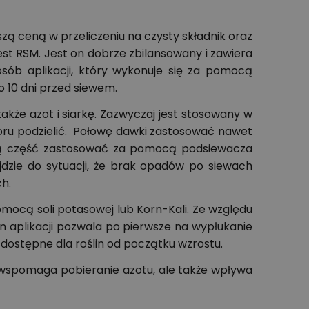
ą ceną w przeliczeniu na czysty składnik oraz
t RSM. Jest on dobrze zbilansowany i zawiera
osób aplikacji, który wykonuje się za pomocą
ło 10 dni przed siewem.
kże azot i siarkę. Zazwyczaj jest stosowany w
oru podzielić. Połowę dawki zastosować nawet
ugą część zastosować za pomocą podsiewacza
zie do sytuacji, że brak opadów po siewach
ch.
mocą soli potasowej lub Korn-Kali. Ze względu
n aplikacji pozwala po pierwsze na wypłukanie
 dostępne dla roślin od początku wzrostu.
 wspomaga pobieranie azotu, ale także wpływa