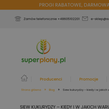
PROGI RABATOWE, DARMOWA D
Zamów telefonicznie
+48605102201
e-sklep@su
Producenci
Promocje
»
»
Strona główna
Blog
Siew kukurydzy – kiedy i w jakic
więcej
SIEW KUKURYDZY – KIEDY I W JAKICH WA