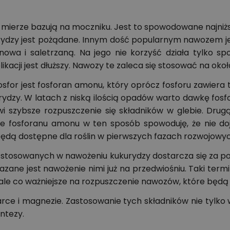
 mierze bazują na moczniku. Jest to spowodowane najniższ
rydzy jest pożądane. Innym dość popularnym nawozem jes
wa i saletrzaną. Na jego nie korzyść działa tylko sp
likacji jest dłuższy. Nawozy te zaleca się stosować na oko
or jest fosforan amonu, który oprócz fosforu zawiera ta
dzy. W latach z niską ilością opadów warto dawkę fosf
wi szybsze rozpuszczenie się składników w glebie. Dr
 fosforanu amonu w ten sposób spowoduję, że nie dojd
 będą dostępne dla roślin w pierwszych fazach rozwojowy
ów stosowanych w nawożeniu kukurydzy dostarcza się za po
ne jest nawożenie nimi już na przedwiośniu. Taki termi
 ale co ważniejsze na rozpuszczenie nawozów, które będą
rce i magnezie. Zastosowanie tych składników nie tylko
yntezy.