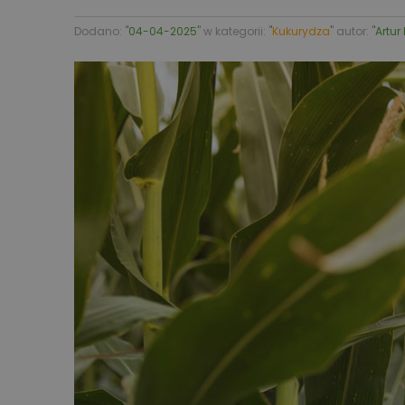
Dodano: '
'04-04-2025'
' w kategorii: '
'
Kukurydza
'
' autor: '
'Artur