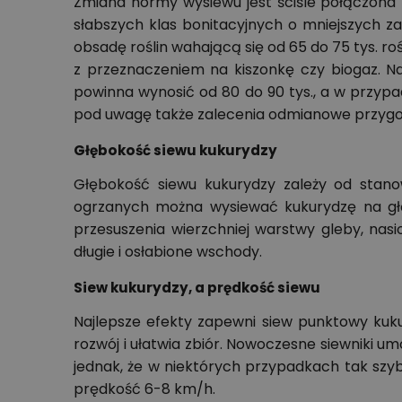
Zmiana normy wysiewu jest ściśle połączona
słabszych klas bonitacyjnych o mniejszych 
obsadę roślin wahającą się od 65 do 75 tys. ro
z przeznaczeniem na kiszonkę czy biogaz. Na
powinna wynosić od 80 do 90 tys., a w przyp
pod uwagę także zalecenia odmianowe przyg
Głębokość siewu kukurydzy
Głębokość siewu kukurydzy zależy od stano
ogrzanych można wysiewać kukurydzę na gł
przesuszenia wierzchniej warstwy gleby, na
długie i osłabione wschody.
Siew kukurydzy, a prędkość siewu
Najlepsze efekty zapewni siew punktowy kuk
rozwój i ułatwia zbiór. Nowoczesne siewniki u
jednak, że w niektórych przypadkach tak szy
prędkość 6-8 km/h.