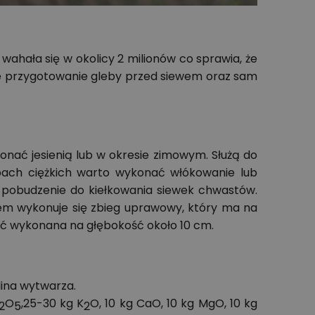
ahała się w okolicy 2 milionów co sprawia, że
owe przygotowanie gleby przed siewem oraz sam
onać jesienią lub w okresie zimowym. Służą do
bach ciężkich warto wykonać włókowanie lub
z pobudzenie do kiełkowania siewek chwastów.
ewem wykonuje się zbieg uprawowy, który ma na
yć wykonana na głębokość około 10 cm.
lina wytwarza.
O
,25-30 kg K
O, 10 kg CaO, 10 kg MgO, 10 kg
2
5
2