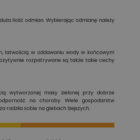
o duża ilość odmian. Wybierając odmianę należy
m, łatwością w oddawaniu wody w końcowym
Pozytywnie rozpatrywane są także takie cechy
ią wytworzonej masy zielonej przy dobrze
, odporność na choroby. Wiele gospodarstw
a radziła sobie na glebach lżejszych.