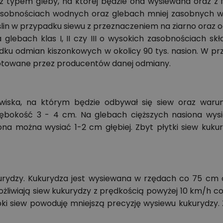
 z typem gleby, na której będzie ona wysiewana oraz z
zasobnościach wodnych oraz glebach mniej zasobnych w
ślin w przypadku siewu z przeznaczeniem na ziarno oraz o
 glebach klas I, II czy III o wysokich zasobnościach s
adku odmian kiszonkowych w okolicy 90 tys. nasion. W p
otowane przez producentów danej odmiany.
wiska, na którym będzie odbywał się siew oraz warun
ębokość 3 - 4 cm. Na glebach cięższych nasiona wys
siona można wysiać 1-2 cm głębiej. Zbyt płytki siew k
urydzy. Kukurydza jest wysiewana w rzędach co 75 cm c
możliwiają siew kukurydzy z prędkością powyżej 10 km/h c
bki siew powoduję mniejszą precyzję wysiewu kukurydzy