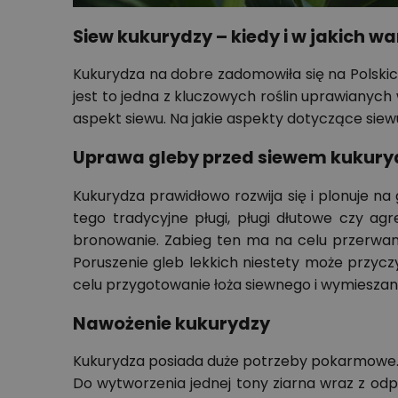
Siew kukurydzy – kiedy i w jakich 
Kukurydza na dobre zadomowiła się na Polskic
jest to jedna z kluczowych roślin uprawianyc
aspekt siewu. Na jakie aspekty dotyczące sie
Uprawa gleby przed siewem kukury
Kukurydza prawidłowo rozwija się i plonuje n
tego tradycyjne pługi, pługi dłutowe czy 
bronowanie. Zabieg ten ma na celu przerwani
Poruszenie gleb lekkich niestety może przycz
celu przygotowanie łoża siewnego i wymiesza
Nawożenie kukurydzy
Kukurydza posiada duże potrzeby pokarmowe. J
Do wytworzenia jednej tony ziarna wraz z odpo