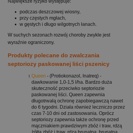
Największe ryzyko występuje:
podczas deszczowej wiosny,
przy częstych mgłach,
w gęstych i długo wilgotnych łanach.
W suchych sezonach rozwój choroby zwykle jest
wyraźnie ograniczony.
Produkty polecane do zwalczania
septoriozy paskowanej liści pszenicy
Queen
- (Protiokonazol, Inatreq) -
dawkowanie 1,0-1,5 l/ha. Bardzo duża
skuteczność przeciwko septoriozie
paskowanej liści. Queen zapewnia
długotrwałą ochronę zapobiegawczą nawet
do 6 tygodni. Działa również leczniczo przez
czas 7-10 dni od zastosowania. Oprócz
septoriozy zapewnia także ochronę przed
mączniakiem prawdziwym zbóż i traw, rdzą
żółtą zbóż i traw, rdzą brunatną, brunatną