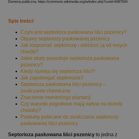
Domena publiczna,
https://commons.wikimedia.org/w/index.php?curid=5087504
Spis treści:
Czym jest septorioza paskowana liści pszenicy?
Objawy septoriozy paskowanej pszenicy
Jak rozpoznać septoriozę i odróżnić ją od innych
chorób?
Jakie straty powoduje septorioza paskowana
pszenicy?
Kiedy rozwija się septorioza liści?
Jak zapobiegać septoriozie?
Septorioza paskowana liści pszenicy –
zwalczanie chemiczne
Znaczenie monitoringu plantacji
Czy warunki pogodowe mają wpływ na rozwój
choroby?
Produkty polecane do zwalczania septoriozy
paskowanej liści pszenicy
Septorioza paskowana liści pszenicy
to jedna z