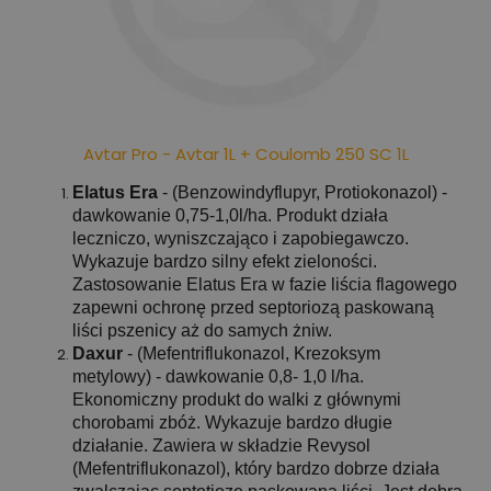
Avtar Pro - Avtar 1L + Coulomb 250 SC 1L
Elatus Era
- (Benzowindyflupyr, Protiokonazol) -
dawkowanie 0,75-1,0l/ha. Produkt działa
leczniczo, wyniszczająco i zapobiegawczo.
Wykazuje bardzo silny efekt zieloności.
Zastosowanie Elatus Era w fazie liścia flagowego
zapewni ochronę przed septoriozą paskowaną
liści pszenicy aż do samych żniw.
Daxur
- (Mefentriflukonazol, Krezoksym
metylowy) - dawkowanie 0,8- 1,0 l/ha.
Ekonomiczny produkt do walki z głównymi
chorobami zbóż. Wykazuje bardzo długie
działanie. Zawiera w składzie Revysol
(Mefentriflukonazol), który bardzo dobrze działa