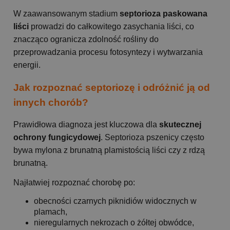
W zaawansowanym stadium
septorioza paskowana
liści
prowadzi do całkowitego zasychania liści, co
znacząco ogranicza zdolność rośliny do
przeprowadzania procesu fotosyntezy i wytwarzania
energii.
Jak rozpoznać septoriozę i odróżnić ją od
innych chorób?
Prawidłowa diagnoza jest kluczowa dla
skutecznej
ochrony fungicydowej
. Septorioza pszenicy często
bywa mylona z brunatną plamistością liści czy z rdzą
brunatną.
Najłatwiej rozpoznać chorobę po:
obecności czarnych piknidiów widocznych w
plamach,
nieregularnych nekrozach o żółtej obwódce,