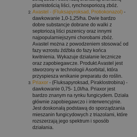
plamistością liści, rynchosporiozą zbóż.
Avastel - (Fluksapyroksad, Protiokonazol)
-
dawkowanie 1,0-1,25/ha. Dwie bardzo
dobre substancje dobrane do walki z
septoriozą liści pszenicy oraz innymi
najpopularniejszymi chorobami zbóż.
Avastel można z powodzeniem stosować od
fazy wzrostu źdźbła do fazy końca
kwitnienia. Wykazuje działanie lecznicze
oraz zapobiegawcze. Produkt Avastel jest
stworzony w technologii Asorbital, która
przyspiesza wnikanie preparatu do roślin.
Priaxor
- (Fluksapyroksad, Piraklostrobina) -
dawkowanie 0,75- 1,0l/ha. Priaxor jest
bardzo znanym na rynku fungicydem. Działa
głównie zapobiegawczo i interwencyjnie.
Jest doskonałą podstawą do sporządzania
mieszanin fungicydowych z triazolami, które
rozszerzają jego spektrum i sposób
działania.