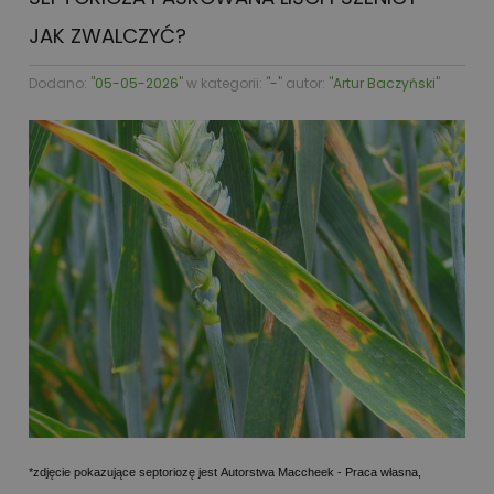
JAK ZWALCZYĆ?
Dodano: '
'05-05-2026'
' w kategorii: '
'-'
' autor: '
'Artur Baczyński'
'
*zdjęcie pokazujące septoriozę jest Autorstwa Maccheek - Praca własna,