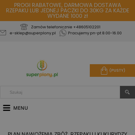
PROGI RABATOWE, DARMOWA DOSTAWA
RZEPAKU LUB JEDNEJ PACZKI DO 30KG ZA KAŻDE
WYDANE 1000 zł
Zamów telefonicznie
+48605102201
e-sklep@superplony.pl
Pracujemy pn-pt 8.00-16.00
(PUSTY)
PLAN NAWOŻENIA ZBÓŻ, RZEPAKU I KUKURYDZY