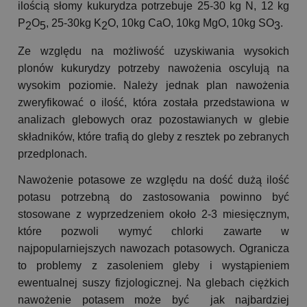
ilością słomy kukurydza potrzebuje 25-30 kg N, 12 kg
P
O
, 25-30kg K
O, 10kg CaO, 10kg MgO, 10kg SO
.
2
5
2
3
Ze względu na możliwość uzyskiwania wysokich
plonów kukurydzy potrzeby nawożenia oscylują na
wysokim poziomie. Należy jednak plan nawożenia
zweryfikować o ilość, która została przedstawiona w
analizach glebowych oraz pozostawianych w glebie
składników, które trafią do gleby z resztek po zebranych
przedplonach.
Nawożenie potasowe ze względu na dość dużą ilość
potasu potrzebną do zastosowania powinno być
stosowane z wyprzedzeniem około 2-3 miesięcznym,
które pozwoli wymyć chlorki zawarte w
najpopularniejszych nawozach potasowych. Ogranicza
to problemy z zasoleniem gleby i wystąpieniem
ewentualnej suszy fizjologicznej. Na glebach ciężkich
nawożenie potasem może być jak najbardziej