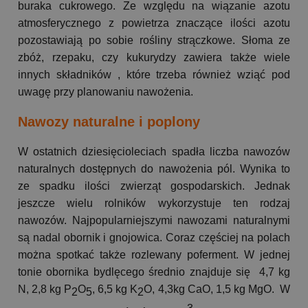
buraka cukrowego. Ze względu na wiązanie azotu
atmosferycznego z powietrza znaczące ilości azotu
pozostawiają po sobie rośliny strączkowe. Słoma ze
zbóż, rzepaku, czy kukurydzy zawiera także wiele
innych składników , które trzeba również wziąć pod
uwagę przy planowaniu nawożenia.
Nawozy naturalne i poplony
W ostatnich dziesięcioleciach spadła liczba nawozów
naturalnych dostępnych do nawożenia pól. Wynika to
ze spadku ilości zwierząt gospodarskich. Jednak
jeszcze wielu rolników wykorzystuje ten rodzaj
nawozów. Najpopularniejszymi nawozami naturalnymi
są nadal obornik i gnojowica. Coraz częściej na polach
można spotkać także rozlewany poferment. W jednej
tonie obornika bydlęcego średnio znajduje się 4,7 kg
N, 2,8 kg P
O
, 6,5 kg K
O, 4,3kg CaO, 1,5 kg MgO. W
2
5
2