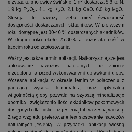
3
przypadku gnojowicy świńskiej 1m
dostarcza 5,6 kg N,
1,9 kg P
O
, 4,1 kg K
O, 2,1 kg CaO, 0,8 kg MgO.
2
5
2
Stosując te nawozy trzeba mieć świadomość
dostępności dostarczanych składników. W pierwszym
roku dostępne jest 30-40 % dostarczanych składników.
W drugim roku około 25-30% a pozostała ilość w
trzecim roku od zastosowania.
Ważny jest także termin aplikacji. Najkorzystniejsze jest
aplikowanie nawozów naturalnych po zbiorze
przedplonu, a przed wykonywanymi uprawkami gleby.
Wczesna aplikacja w okresie letnim w połączeniu z
panującą wysoką temperaturą oraz optymalną
wilgotnością gleby pozwala na szybszą mineralizację
obornika i zwiększenie ilości składników pokarmowych
dostępnych dla roślin już jesienią lub wczesną wiosną.
Z tego względu preferowane jest stosowanie nawozów
naturalnych jesienią. W przypadku aplikacji wiosną
należy wybierać do nawożenia pola, na których będą