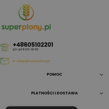
+48605102201
pn-pt 8:00-16:00
e-sklep@superplony.pl
POMOC
PŁATNOŚCI I DOSTAWA