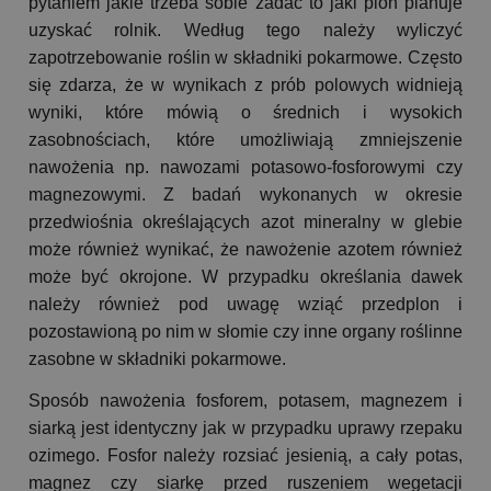
pytaniem jakie trzeba sobie zadać to jaki plon planuje
uzyskać rolnik. Według tego należy wyliczyć
zapotrzebowanie roślin w składniki pokarmowe. Często
się zdarza, że w wynikach z prób polowych widnieją
wyniki, które mówią o średnich i wysokich
zasobnościach, które umożliwiają zmniejszenie
nawożenia np. nawozami potasowo-fosforowymi czy
magnezowymi. Z badań wykonanych w okresie
przedwiośnia określających azot mineralny w glebie
może również wynikać, że nawożenie azotem również
może być okrojone. W przypadku określania dawek
należy również pod uwagę wziąć przedplon i
pozostawioną po nim w słomie czy inne organy roślinne
zasobne w składniki pokarmowe.
Sposób nawożenia fosforem, potasem, magnezem i
siarką jest identyczny jak w przypadku uprawy rzepaku
ozimego. Fosfor należy rozsiać jesienią, a cały potas,
magnez czy siarkę przed ruszeniem wegetacji