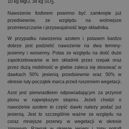
10 kg MgO, 38 kg SO
.
3
Nawożenie fosforem powinno być zamknięte już
przedsiewnie, ze względu na wolniejsze
przemieszczanie i przyswajalność tego składnika.
W przypadku nawożenia azotem i potasem bardzo
dobrze jest podzielić nawożenie na dwa terminy-
jesienny i wiosenny. Potas ze względu na dość duże
zapotrzebowanie w ten składnik przez rzepak oraz
przez dużą mobilność w glebie zaleca się stosować w
dawkach 50% jesienią przedsiewnie oraz 50% w
okresie luty-początek marca przed ruszeniem wegetacji.
Azot jest pierwiastkiem odpowiadającym za przyrost
plonu w największym stopniu. Jeżeli chodzi o
nawożenie azotem to część dawki należy podać już
jesienią. Jest to szczególnie ważne ze względu na
coraz mniejsze przerwy w wegetacji w okresie
zimowym. Rzepak w okresie jesieni i zimy potrafi