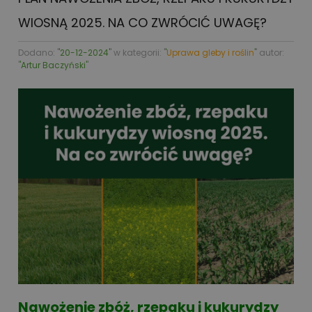
WIOSNĄ 2025. NA CO ZWRÓCIĆ UWAGĘ?
Dodano: '
'20-12-2024'
' w kategorii: '
'
Uprawa gleby i roślin
'
' autor:
'
'Artur Baczyński'
'
Nawożenie zbóż, rzepaku i kukurydzy