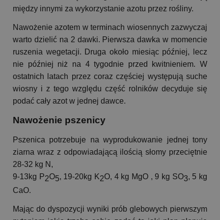
między innymi za wykorzystanie azotu przez rośliny.
Nawożenie azotem w terminach wiosennych zazwyczaj
warto dzielić na 2 dawki. Pierwsza dawka w momencie
ruszenia wegetacji. Druga około miesiąc później, lecz
nie później niż na 4 tygodnie przed kwitnieniem. W
ostatnich latach przez coraz częściej występują suche
wiosny i z tego względu część rolników decyduje się
podać cały azot w jednej dawce.
Nawożenie pszenicy
Pszenica potrzebuje na wyprodukowanie jednej tony
ziarna wraz z odpowiadającą ilością słomy przeciętnie
28-32 kg N,
9-13kg P
O
, 19-20kg K
O, 4 kg MgO , 9 kg SO
, 5 kg
2
5
2
3
CaO.
Mając do dyspozycji wyniki prób glebowych pierwszym