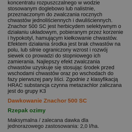
koncentratu rozpuszczalnego w wodzie
stosowanym doglebowo lub nalistnie,
przeznaczonym do zwalczania rocznych
chwastów jednoliściennych i dwuliściennych.
Znachor 500 SC jest herbicydem selektywnym o
działaniu układowym, pobieranym przez korzenie
i hypokotyl, hamującym kiełkowanie chwastów.
Efektem działania środka jest brak chwastów na
polu, lub silnie ograniczony wzrost i rozwój
siewek co prowadzi do stopniowego ich
zamierania. Najlepszy efekt zwalczania
chwastów uzyskuje się stosując środek przed
wschodami chwastów oraz po wschodach do
fazy pierwszej pary liści. Zgodnie z klasyfikacją
HRAC substancja czynna metazachlor zaliczana
jest do grupy K3
Dawkowanie Znachor 500 SC
Rzepak ozimy
Maksymalna / zalecana dawka dla
jednorazowego zastosowania: 2,0 l/ha.