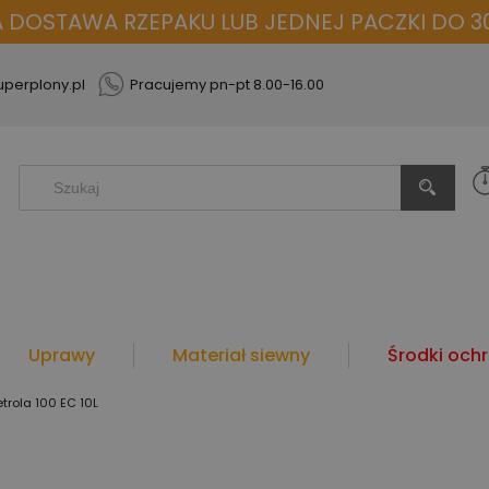
OSTAWA RZEPAKU LUB JEDNEJ PACZKI DO 30
perplony.pl
Pracujemy pn-pt 8.00-16.00
Uprawy
Materiał siewny
Środki ochr
etrola 100 EC 10L