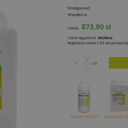
Dostępność:
Wysyłka w:
873,90 zł
Cena:
Cena regularna:
931,58 zł
Najniższa cena z 30 dni przed o
Jeżeli produkt jest spr
+
niż 30 dni, wyświetlana j
szt.
-
cena od momentu, kiedy
pojawił się w sprzedaży.
Zetrola 100 EC 1L
Zetrola 100 E