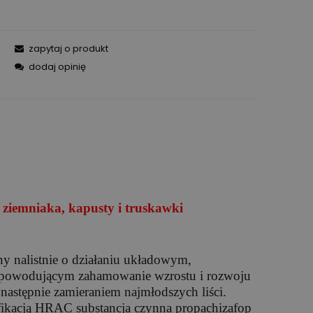
zapytaj o produkt
dodaj opinię
ziemniaka, kapusty i truskawki
y nalistnie o działaniu układowym,
ów powodującym zahamowanie wzrostu i rozwoju
a następnie zamieraniem najmłodszych liści.
fikacją HRAC substancja czynna propachizafop