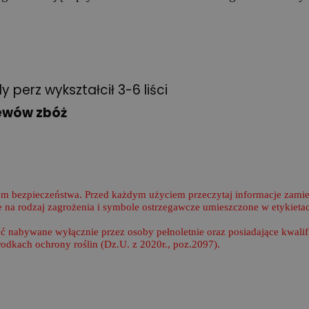
 perz wykształcił 3-6 liści
iewów zbóż
m bezpieczeństwa. Przed każdym użyciem przeczytaj informacje zamies
na rodzaj zagrożenia i symbole ostrzegawcze umieszczone w etykietac
yć nabywane wyłącznie przez osoby pełnoletnie oraz posiadające kwal
środkach ochrony roślin (Dz.U. z 2020r., poz.2097).