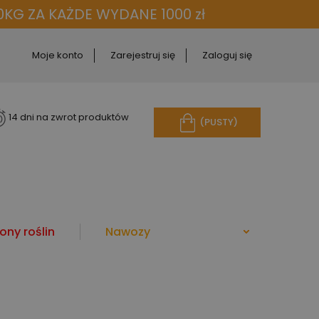
KG ZA KAŻDE WYDANE 1000 zł
Moje konto
Zarejestruj się
Zaloguj się
14 dni na zwrot produktów
(PUSTY)
ony roślin
Nawozy