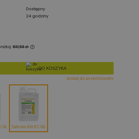
Dostępny
24 godziny
bniżką:
931,58 zł
zedawany krócej
est najniższa
DO KOSZYKA
 produkt
dodaj do przechowalni
C 5L
Zetrola 100 EC 10L