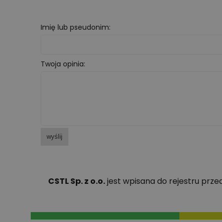
Imię lub pseudonim:
Twoja opinia:
wyślij
CSTL Sp. z o.o.
jest wpisana do rejestru prz