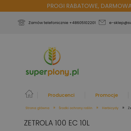
PROGI RABATOWE, DARMOWA D
Zamów telefonicznie
+48605102201
e-sklep@su
Producenci
Promocje
»
»
»
Strona główna
Środki ochrony roślin
Herbicydy
Z
więcej
ZETROLA 100 EC 10L