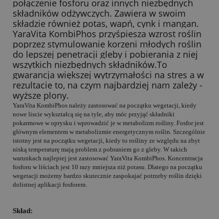
połączenie fosforu oraz innych niezbędnych
składników odżywczych. Zawiera w swoim
składzie również potas, wapń, cynk i mangan.
YaraVita KombiPhos przyśpiesza wzrost roślin
poprzez stymulowanie korzeni młodych roślin
do lepszej penetracji gleby i pobierania z niej
wszytkich niezbędnych składników.To
gwarancja większej wytrzymałości na stres a w
rezultacie to, na czym najbardziej nam zależy -
wyższe plony.
YaraVita KombiPhos należy zastosować na początku wegetacji, kiedy
nowe liscie wykształcą się na tyle, aby móc przyjąć składniki
pokarmowe w oprysku i wprowadzić je w metabolizm rośliny. Fosfor jest
głównym elementem w metabolizmie energetycznym roślin. Szczególnie
istotny jest na początku wegetacji, kiedy to rośliny ze względu na zbyt
niską temperaturę mają problem z pobraniem go z gleby. W takich
warunkach najlepiej jest zastosować YaraVita KombiPhos. Koncentracja
fosforu w liściach jest 10 razy mniejsza niż potasu. Dlatego na początku
wegetacji możemy bardzo skutecznie zaspokajać potrzeby roślin dzięki
dolistnej aplikacji fosforem.
Skład: