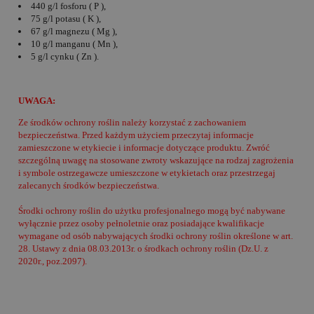
440 g/l fosforu ( P ),
75 g/l potasu ( K ),
67 g/l magnezu ( Mg ),
10 g/l manganu ( Mn ),
5 g/l cynku ( Zn ).
UWAGA:
Ze środków ochrony roślin należy korzystać z zachowaniem
bezpieczeństwa. Przed każdym użyciem przeczytaj informacje
zamieszczone w etykiecie i informacje dotyczące produktu. Zwróć
szczególną uwagę na stosowane zwroty wskazujące na rodzaj zagrożenia
i symbole ostrzegawcze umieszczone w etykietach oraz przestrzegaj
zalecanych środków bezpieczeństwa.
Środki ochrony roślin do użytku profesjonalnego mogą być nabywane
wyłącznie przez osoby pełnoletnie oraz posiadające kwalifikacje
wymagane od osób nabywających środki ochrony roślin określone w art.
28. Ustawy z dnia 08.03.2013r. o środkach ochrony roślin (Dz.U. z
2020r., poz.2097).