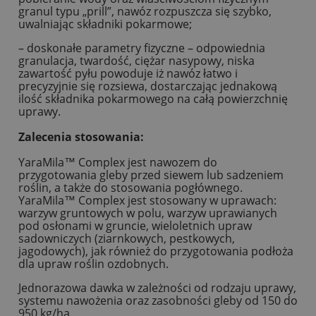
granul typu „prill”, nawóz rozpuszcza się szybko,
uwalniając składniki pokarmowe;
– doskonałe parametry fizyczne – odpowiednia
granulacja, twardość, ciężar nasypowy, niska
zawartość pyłu powoduje iż nawóz łatwo i
precyzyjnie się rozsiewa, dostarczając jednakową
ilość składnika pokarmowego na całą powierzchnię
uprawy.
Zalecenia stosowania:
YaraMila™ Complex jest nawozem do
przygotowania gleby przed siewem lub sadzeniem
roślin, a także do stosowania pogłównego.
YaraMila™ Complex jest stosowany w uprawach:
warzyw gruntowych w polu, warzyw uprawianych
pod osłonami w gruncie, wieloletnich upraw
sadowniczych (ziarnkowych, pestkowych,
jagodowych), jak również do przygotowania podłoża
dla upraw roślin ozdobnych.
Jednorazowa dawka w zależności od rodzaju uprawy,
systemu nawożenia oraz zasobności gleby od 150 do
950 kg/ha.