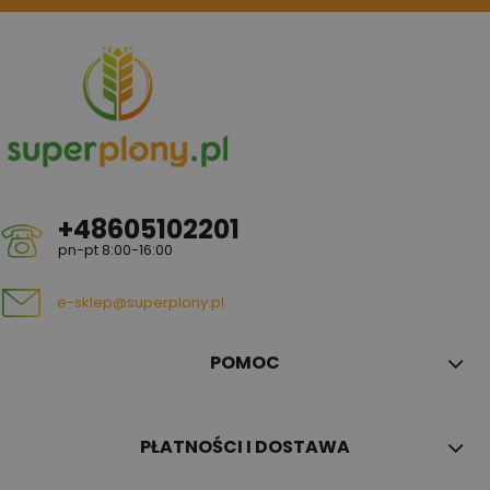
+48605102201
pn-pt 8:00-16:00
e-sklep@superplony.pl
POMOC
PŁATNOŚCI I DOSTAWA