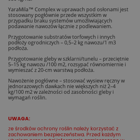
YaraMila™ Complex w uprawach pod osłonami jest
stosowany pogłównie przede wszystkim w
przypadku braku systemów umożliwiających
podawanie nawozów łącznie z podlewaniem.
Przygotowanie substratów torfowych i innych
podłoży ogrodniczych – 0,5–2 kg nawozu/1 m3
podłoża.
Przygotowanie gleby w szklarni/tunelu – przeciętnie
5–15 kg nawozu /100 m2, rozsypać równomiernie i
wymieszać z 20-cm warstwą podłoża.
Nawożenie pogłówne – stosować wysiew ręczny w
jednorazowych dawkach nie większych niż 2–4
kg/100 m2 w zależności od zasobności gleby i
wymagań roślin.
UWAGA:
e środków ochrony roślin należy korzystać z
Z
zachowaniem bezpieczeństwa. Przed każdym