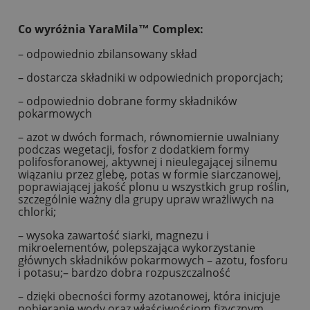
Co wyróżnia YaraMila™ Complex:
– odpowiednio zbilansowany skład
– dostarcza składniki w odpowiednich proporcjach;
– odpowiednio dobrane formy składników
pokarmowych
– azot w dwóch formach, równomiernie uwalniany
podczas wegetacji, fosfor z dodatkiem formy
polifosforanowej, aktywnej i nieulegającej silnemu
wiązaniu przez glebę, potas w formie siarczanowej,
poprawiającej jakość plonu u wszystkich grup roślin,
szczególnie ważny dla grupy upraw wrażliwych na
chlorki;
– wysoka zawartość siarki, magnezu i
mikroelementów, polepszająca wykorzystanie
głównych składników pokarmowych – azotu, fosforu
i potasu;– bardzo dobra rozpuszczalność
– dzięki obecności formy azotanowej, która inicjuje
pobieranie wody oraz właściwościom fizycznym