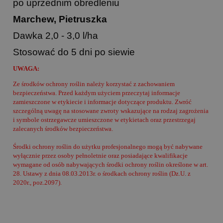
po uprzednim obredleniu
Marchew, Pietruszka
Dawka 2,0 - 3,0 l/ha
Stosować do 5 dni po siewie
UWAGA:
Ze środków ochrony roślin należy korzystać z zachowaniem
bezpieczeństwa. Przed każdym użyciem przeczytaj informacje
zamieszczone w etykiecie i informacje dotyczące produktu. Zwróć
szczególną uwagę na stosowane zwroty wskazujące na rodzaj zagrożenia
i symbole ostrzegawcze umieszczone w etykietach oraz przestrzegaj
zalecanych środków bezpieczeństwa.
Środki ochrony roślin do użytku profesjonalnego mogą być nabywane
wyłącznie przez osoby pełnoletnie oraz posiadające kwalifikacje
wymagane od osób nabywających środki ochrony roślin określone w art.
28. Ustawy z dnia 08.03.2013r. o środkach ochrony roślin (Dz.U. z
2020r., poz.2097).