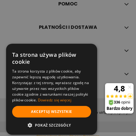
POMOC
PŁATNOŚCI I DOSTAWA
INFORMACJE
Ta strona używa plików
cookie
Ta strona korzysta z plików cookie, aby
O NAS
zapewnić lepszą wygodę użytkowania.
Korzystając z tej strony, wyrażasz zgodę na
używanie przez nas wszystkich plików
cookie zgodnie z warunkami naszej polityki
plików cookie.
Dowiedz się więcej
copyright (c) 2022
AKCEPTUJ WSZYSTKIE
projekt i wykonanie virtualpeople.pl
pokaż pełną wersję strony
POKAŻ SZCZEGÓŁY