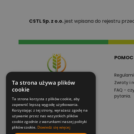
CSTL Sp. z o.o.
jest wpisana do rejestru prz
POMOC
Regulami
Ta strona używa plików
Zwroty i 
cookie
FAQ - cz
pytania.
Ta strona korzysta z plików cookie, aby
+48605102201
zapewnić lepszą wygodę użytkowania.
pn-pt 8:00-16:00
Korzystając z tej strony, wyrażasz zgodę na
używanie przez nas wszystkich plików
cookie zgodnie z warunkami naszej polityki
e-sklep@superplony.pl
plików cookie.
Dowiedz się więcej