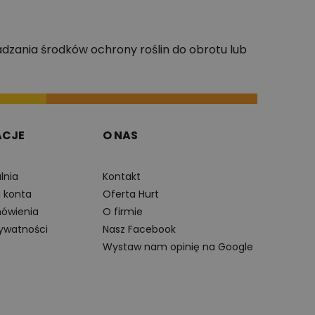
dzania środków ochrony roślin do obrotu lub
ACJE
O NAS
lnia
Kontakt
a konta
Oferta Hurt
ówienia
O firmie
rywatności
Nasz Facebook
Wystaw nam opinię na Google