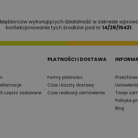
edsiębiorców wykonujących działalność w zakresie wprowa
konfekcjonowania tych środków pod nr
14/28/15421
.
PŁATNOŚCI I DOSTAWA
INFORM
n
Formy płatności
Przechowa
reklamacje
Czas i koszty dostawy
Ustawieni
yli często zadawane
Czas realizacji zamówienia
Twoje zam
Polityka p
Blog