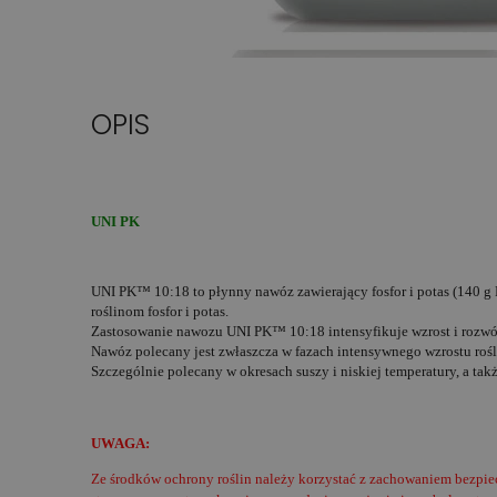
OPIS
UNI PK
UNI PK™ 10:18 to płynny nawóz zawierający fosfor i potas (140 g 
roślinom fosfor i potas.
Zastosowanie nawozu UNI PK™ 10:18 intensyfikuje wzrost i rozwój
Nawóz polecany jest zwłaszcza w fazach intensywnego wzrostu rośl
Szczególnie polecany w okresach suszy i niskiej temperatury, a ta
UWAGA:
Ze środków ochrony roślin należy korzystać z zachowaniem bezpie