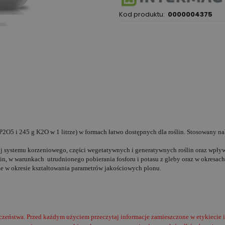
Kod produktu:
0000004375
P2O5 i 245 g K2O w 1 litrze) w formach łatwo dostępnych dla roślin. Stosowany na
 systemu korzeniowego, części wegetatywnych i generatywnych roślin oraz wpływ
in, w warunkach utrudnionego pobierania fosforu i potasu z gleby oraz w okresac
kże w okresie kształtowania parametrów jakościowych plonu.
czeństwa. Przed każdym użyciem przeczytaj informacje zamieszczone w etykiecie 