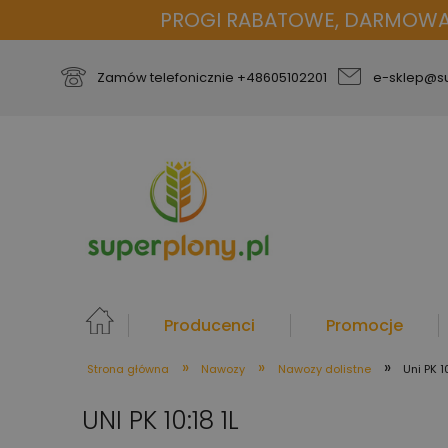
PROGI RABATOWE, DARMOWA D
Zamów telefonicznie
+48605102201
e-sklep@su
Producenci
Promocje
»
»
»
Strona główna
Nawozy
Nawozy dolistne
Uni PK 10
więcej
UNI PK 10:18 1L