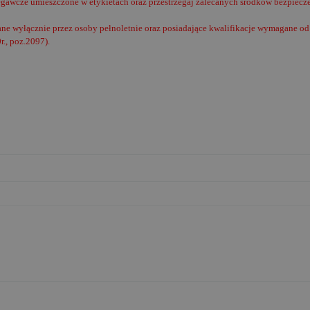
egawcze umieszczone w etykietach oraz przestrzegaj zalecanych środków bezpiecz
e wyłącznie przez osoby pełnoletnie oraz posiadające kwalifikacje wymagane od 
r., poz.2097).