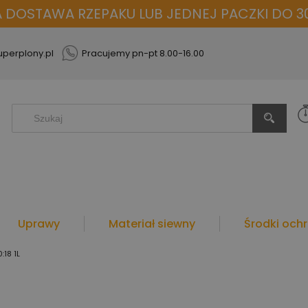
OSTAWA RZEPAKU LUB JEDNEJ PACZKI DO 30
perplony.pl
Pracujemy pn-pt 8.00-16.00
Uprawy
Materiał siewny
Środki ochr
:18 1L