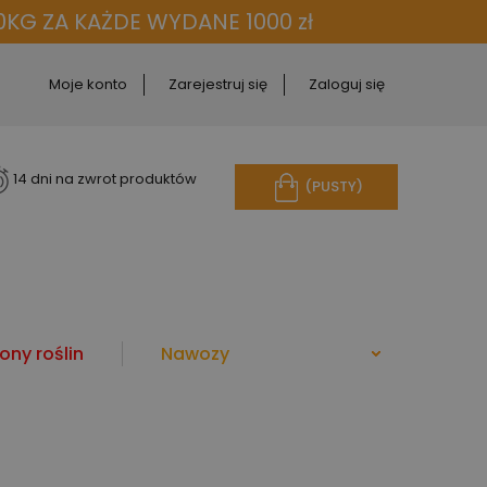
KG ZA KAŻDE WYDANE 1000 zł
Moje konto
Zarejestruj się
Zaloguj się
14 dni na zwrot produktów
(PUSTY)
ony roślin
Nawozy