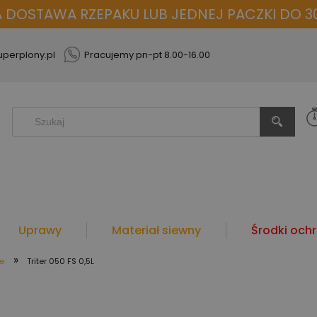
OSTAWA RZEPAKU LUB JEDNEJ PACZKI DO 30
perplony.pl
Pracujemy pn-pt 8.00-16.00
Uprawy
Materiał siewny
Środki ochr
»
e
Triter 050 FS 0,5L