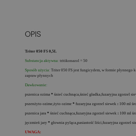
OPIS
Triter 050 FS 0,5L
Substancja aktywna:
tritikonazol = 50
Sposób użycia:
Triter 050 FS jest fungicydem, w formie płynnego
zapraw płynnych
Dawkowanie:
pszenica ozima
*
śnieć cuchnąca,śnieć gładka,fuzaryjna zgorzel s
pszenżyto ozime,żyto ozime
*
fuzaryjna zgorzel siewek
:
100 ml śr
pszenica jara
*
śnieć cuchnąca,fuzaryjna zgorzel siewek
:
100 ml śr
jęczmień jary
*
głownia pyląca,pasiastość liści,fuzaryjna zgorzel s
UWAGA: