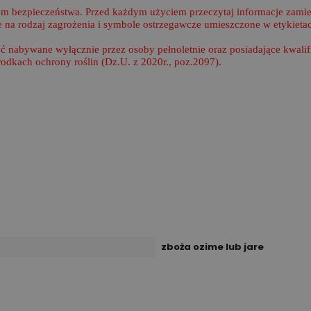
m bezpieczeństwa. Przed każdym użyciem przeczytaj informacje zamies
na rodzaj zagrożenia i symbole ostrzegawcze umieszczone w etykietac
yć nabywane wyłącznie przez osoby pełnoletnie oraz posiadające kwal
środkach ochrony roślin (Dz.U. z 2020r., poz.2097).
zboża ozime lub jare