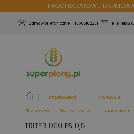
PROGI RABATOWE, DARMOWA D
Zamów telefonicznie
+48605102201
e-sklep@su
Producenci
Promocje
»
»
Strona główna
Środki ochrony roślin
Zaprawy nasienn
więcej
TRITER 050 FS 0,5L