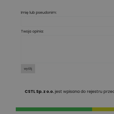
Imię lub pseudonim:
Twoja opinia:
wyślij
CSTL Sp. z o.o.
jest wpisana do rejestru prz