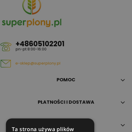
+48605102201
pn-pt 8:00-16:00
e-sklep@superplony.pl
POMOC
PŁATNOŚCI I DOSTAWA
INFORMACJE
Ta strona używa plików