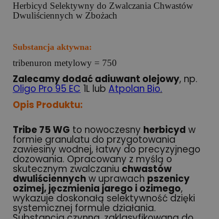
Herbicyd Selektywny do Zwalczania Chwastów
Dwuliściennych w Zbożach
Substancja aktywna:
tribenuron metylowy = 750
Zalecamy dodać adiuwant olejowy
, np.
Oligo Pro 95 EC
1L lub
Atpolan Bio
.
Opis Produktu:
Tribe 75 WG
to nowoczesny
herbicyd
w
formie granulatu do przygotowania
zawiesiny wodnej, łatwy do precyzyjnego
dozowania. Opracowany z myślą o
skutecznym zwalczaniu
chwastów
dwuliściennych
w uprawach
pszenicy
ozimej, jęczmienia jarego i ozimego
,
wykazuje doskonałą selektywność dzięki
systemicznej formule działania.
Substancja czynna, zaklasyfikowana do