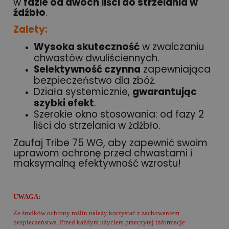
w
fazie od dwóch liści do strzelania w
źdźbło
.
Zalety:
Wysoka skuteczność
w zwalczaniu
chwastów dwuliściennych.
Selektywność czynna
zapewniająca
bezpieczeństwo dla zbóż.
Działa systemicznie,
gwarantując
szybki efekt
.
Szerokie okno stosowania: od fazy 2
liści do strzelania w źdźbło.
Zaufaj Tribe 75 WG, aby zapewnić swoim
uprawom ochronę przed chwastami i
maksymalną efektywność wzrostu!
UWAGA:
Ze środków ochrony roślin należy korzystać z zachowaniem
bezpieczeństwa. Przed każdym użyciem przeczytaj informacje