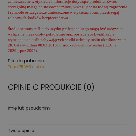
zamieszczone w etykiecie i informacje dotyczące produktu. Zwróć
szczególną uwagę na stosowane zwroty wskazujące na rodzaj zagrożenia
i symbole ostrzegawcze umieszczone w etykietach oraz przestrzegaj
zalecanych środków bezpieczeństwa.
Środki ochrony roślin do użytku profesjonalnego mogą być nabywane
wyłącznie przez osoby pełnoletnie oraz posiadające kwalifikacje
wymagane od osób nabywających środki ochrony roślin określone w art.
28. Ustawy z dnia 08.03.2013r. o środkach ochrony roślin (Dz.U. z
2020r., poz.2097).
Pliki do pobrania:
Tribe 75 WG ulotka
OPINIE O PRODUKCIE (0)
Imię lub pseudonim:
Twoja opinia: