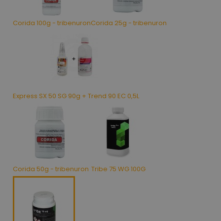
Corida 100g - tribenuron
Corida 25g - tribenuron
Express SX 50 SG 90g + Trend 90 EC 0,5L
Corida 50g - tribenuron
Tribe 75 WG 100G