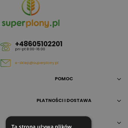
+48605102201
pn-pt 8:00-16:00
e-sklep@superplony.pl
POMOC
PŁATNOŚCI I DOSTAWA
INFORMACJE
Ta strona używa plików