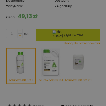
Dostępność:
Dostępny
Wysyłka w:
24 godziny
49,13 zł
Cena:
+
szt.
-
DO KOSZYKA
dodaj do przechowalni
Tolurex 500 SC 1L
Tolurex 500 SC 5L
Tolurex 500 SC 20L