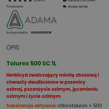
Ocena:
zapytaj o produkt
Producent:
dodaj opinię
Kod produktu:
0000000318
OPIS
Tolurex 500 SC 1L
Herbicyd zwalczający miotłę zbożową i
chwasty dwuliścienne w pszenicy
ozimej, pszenżycie ozimym, jęczmieniu
ozimym i życie ozimym
Substancja aktywna:
chlorotoluron = 500