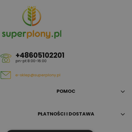
+48605102201
pn-pt 8:00-16:00
e-sklep@superplony.pl
POMOC
PŁATNOŚCI I DOSTAWA