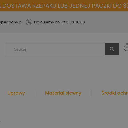
OSTAWA RZEPAKU LUB JEDNEJ PACZKI DO 30
perplony.pl
Pracujemy pn-pt 8.00-16.00
Uprawy
Materiał siewny
Środki ochr
L