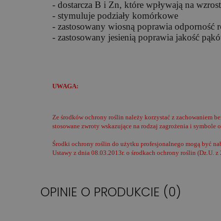
- dostarcza B i Zn, które wpływają na wzr
- stymuluje podziały komórkowe
- zastosowany wiosną poprawia odporność 
- zastosowany jesienią poprawia jakość pą
UWAGA:
Ze środków ochrony roślin należy korzystać z zachowaniem be
stosowane zwroty wskazujące na rodzaj zagrożenia i symbole 
Środki ochrony roślin do użytku profesjonalnego mogą być nab
Ustawy z dnia 08.03.2013r. o środkach ochrony roślin (Dz.U. z 
OPINIE O PRODUKCIE (0)