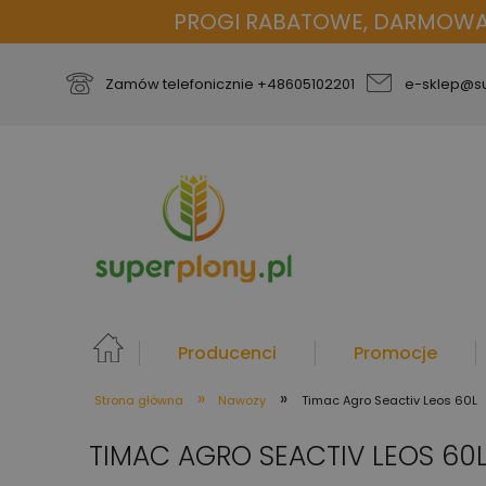
PROGI RABATOWE, DARMOWA D
Zamów telefonicznie
+48605102201
e-sklep@su
Producenci
Promocje
»
»
Strona główna
Nawozy
Timac Agro Seactiv Leos 60L
więcej
TIMAC AGRO SEACTIV LEOS 60