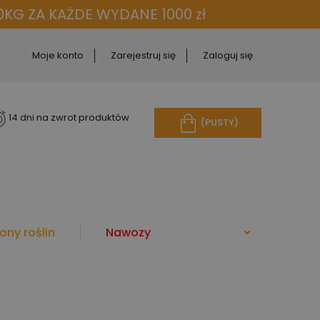
KG ZA KAŻDE WYDANE 1000 zł
Moje konto
Zarejestruj się
Zaloguj się
14 dni na zwrot produktów
(PUSTY)
ony roślin
Nawozy