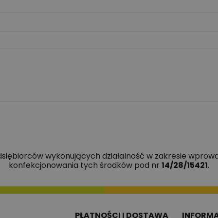
edsiębiorców wykonujących działalność w zakresie wprowa
konfekcjonowania tych środków pod nr
14/28/15421
.
PŁATNOŚCI I DOSTAWA
INFORM