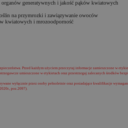
ost organów generatywnych i jakość pąków kwiatowych
roślin na przymrozki i zawiązywanie owoców
ków kwiatowych i mrozoodporność
zpieczeństwa. Przed każdym użyciem przeczytaj informacje zamieszczone w etykie
ostrzegawcze umieszczone w etykietach oraz przestrzegaj zalecanych środków bezp
ywane wyłącznie przez osoby pełnoletnie oraz posiadające kwalifikacje wymagane
2020r., poz.2097).