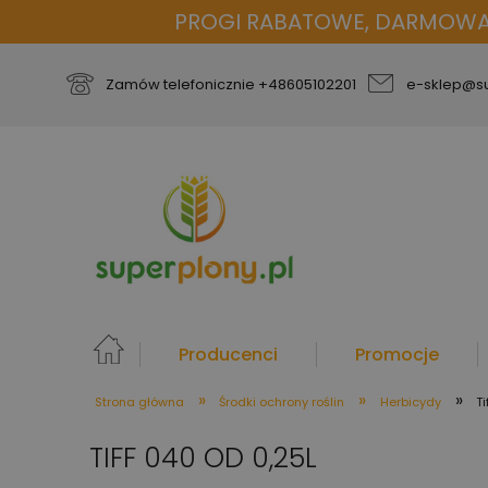
PROGI RABATOWE, DARMOWA D
Zamów telefonicznie
+48605102201
e-sklep@su
Producenci
Promocje
»
»
»
Strona główna
Środki ochrony roślin
Herbicydy
T
więcej
TIFF 040 OD 0,25L