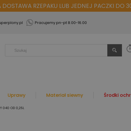
OSTAWA RZEPAKU LUB JEDNEJ PACZKI DO 30
perplony.pl
Pracujemy pn-pt 8.00-16.00
Uprawy
Materiał siewny
Środki ochr
iff 040 OD 0,25L