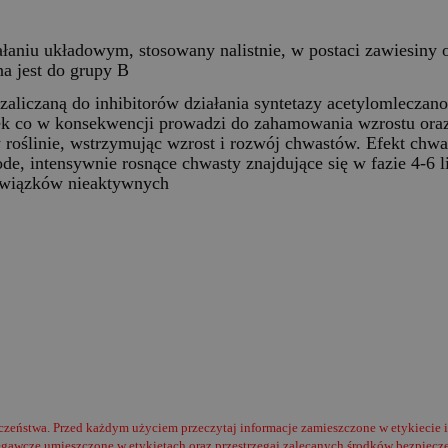
niu układowym, stosowany nalistnie, w postaci zawiesiny 
na jest do grupy B
 zaliczaną do inhibitorów działania syntetazy acetylomlecz
k co w konsekwencji prowadzi do zahamowania wzrostu oraz 
 roślinie, wstrzymując wzrost i rozwój chwastów. Efekt chwa
ode, intensywnie rosnące chwasty znajdujące się w fazie 4-6 
 związków nieaktywnych
czeństwa. Przed każdym użyciem przeczytaj informacje zamieszczone w etykiecie 
egawcze umieszczone w etykietach oraz przestrzegaj zalecanych środków bezpiecz