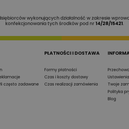
edsiębiorców wykonujących działalność w zakresie wprowa
konfekcjonowania tych środków pod nr
14/28/15421
.
PŁATNOŚCI I DOSTAWA
INFORM
n
Formy płatności
Przechowa
reklamacje
Czas i koszty dostawy
Ustawieni
yli często zadawane
Czas realizacji zamówienia
Twoje zam
Polityka p
Blog