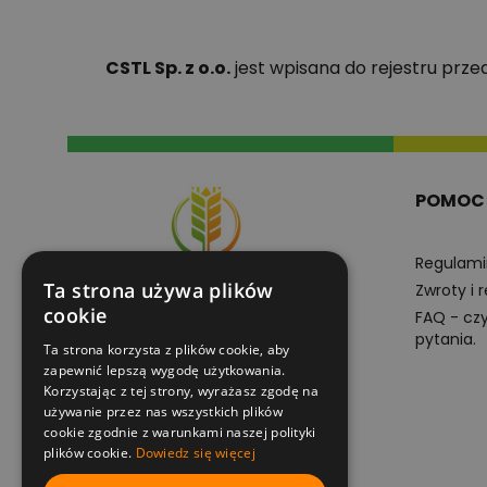
CSTL Sp. z o.o.
jest wpisana do rejestru prz
POMOC
Regulami
Ta strona używa plików
Zwroty i 
cookie
FAQ - cz
pytania.
Ta strona korzysta z plików cookie, aby
+48605102201
zapewnić lepszą wygodę użytkowania.
pn-pt 8:00-16:00
Korzystając z tej strony, wyrażasz zgodę na
używanie przez nas wszystkich plików
cookie zgodnie z warunkami naszej polityki
e-sklep@superplony.pl
plików cookie.
Dowiedz się więcej