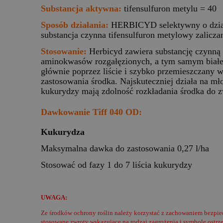
Substancja aktywna:
tifensulfuron metylu = 40
Sposób działania:
HERBICYD selektywny o działa
substancja czynna tifensulfuron metylowy zalicza
Stosowanie:
Herbicyd zawiera substancję czynną
aminokwasów rozgałęzionych, a tym samym białe
głównie poprzez liście i szybko przemieszczany w
zastosowania środka. Najskuteczniej działa na mł
kukurydzy mają zdolność rozkładania środka do
Dawkowanie Tiff 040 OD:
Kukurydza
Maksymalna dawka do zastosowania 0,27 l/ha
Stosować od fazy 1 do 7 liścia kukurydzy
UWAGA:
Ze środków ochrony roślin należy korzystać z zachowaniem bezpie
stosowane zwroty wskazujące na rodzaj zagrożenia i symbole ostrz