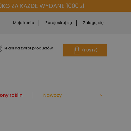
KG ZA KAŻDE WYDANE 1000 zł
Moje konto
Zarejestruj się
Zaloguj się
14 dni na zwrot produktów
(PUSTY)
ony roślin
Nawozy