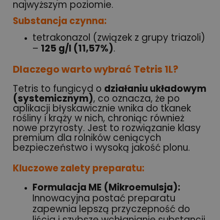
najwyższym poziomie.
Substancja czynna:
tetrakonazol (związek z grupy triazoli)
–
125 g/l (11,57%)
.
Dlaczego warto wybrać Tetris 1L?
Tetris to fungicyd o
działaniu układowym
(systemicznym)
, co oznacza, że po
aplikacji błyskawicznie wnika do tkanek
rośliny i krąży w nich, chroniąc również
nowe przyrosty. Jest to rozwiązanie klasy
premium dla rolników ceniących
bezpieczeństwo i wysoką jakość plonu.
Kluczowe zalety preparatu:
Formulacja ME (Mikroemulsja):
Innowacyjna postać preparatu
zapewnia lepszą przyczepność do
liścia i szybsze wchłanianie substancji