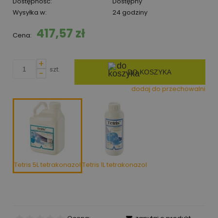
Dostępność:
Dostępny
Wysyłka w:
24 godziny
417,57 zł
Cena:
+
szt.
-
DO KOSZYKA
dodaj do przechowalni
Tetris 5L tetrakonazol
Tetris 1L tetrakonazol