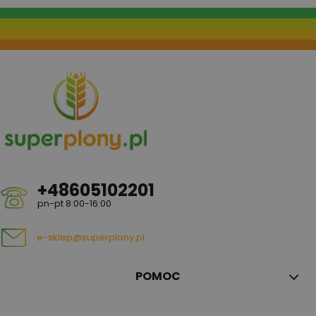
+48605102201
pn-pt 8:00-16:00
e-sklep@superplony.pl
POMOC