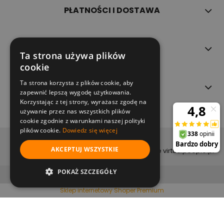
PŁATNOŚCI I DOSTAWA
INFORMACJE
Ta strona używa plików
cookie
Ta strona korzysta z plików cookie, aby
O NAS
zapewnić lepszą wygodę użytkowania.
Korzystając z tej strony, wyrażasz zgodę na
używanie przez nas wszystkich plików
cookie zgodnie z warunkami naszej polityki
plików cookie.
Dowiedz się więcej
copyright (c) 2022
AKCEPTUJ WSZYSTKIE
projekt i wykonanie virtualpeople.pl
pokaż pełną wersję strony
POKAŻ SZCZEGÓŁY
Sklep internetowy Shoper Premium