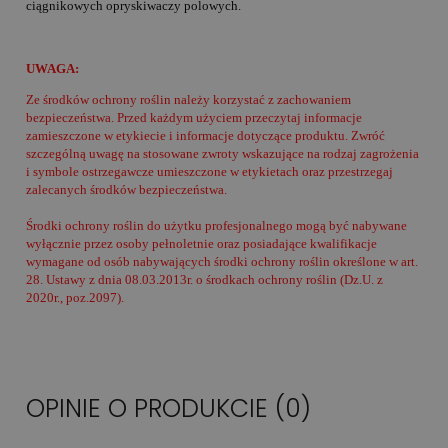
ciągnikowych opryskiwaczy polowych.
UWAGA:
Ze środków ochrony roślin należy korzystać z zachowaniem
bezpieczeństwa. Przed każdym użyciem przeczytaj informacje
zamieszczone w etykiecie i informacje dotyczące produktu. Zwróć
szczególną uwagę na stosowane zwroty wskazujące na rodzaj zagrożenia
i symbole ostrzegawcze umieszczone w etykietach oraz przestrzegaj
zalecanych środków bezpieczeństwa.
Środki ochrony roślin do użytku profesjonalnego mogą być nabywane
wyłącznie przez osoby pełnoletnie oraz posiadające kwalifikacje
wymagane od osób nabywających środki ochrony roślin określone w art.
28. Ustawy z dnia 08.03.2013r. o środkach ochrony roślin (Dz.U. z
2020r., poz.2097).
OPINIE O PRODUKCIE (0)