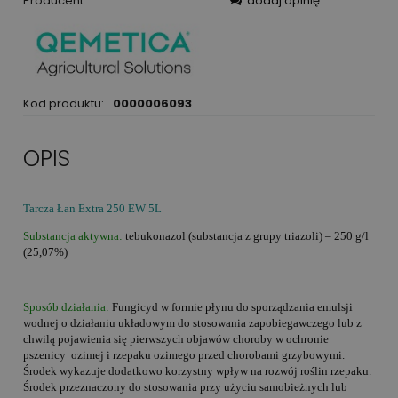
Producent:
dodaj opinię
Kod produktu:
0000006093
OPIS
Tarcza Łan Extra 250 EW 5L
Substancja aktywna:
tebukonazol (substancja z grupy triazoli) – 250 g/l
(25,07%)
Sposób działania:
Fungicyd w formie płynu do sporządzania emulsji
wodnej o działaniu układowym do stosowania zapobiegawczego lub z
chwilą pojawienia się pierwszych objawów choroby w ochronie
pszenicy ozimej i rzepaku ozimego przed chorobami grzybowymi.
Środek wykazuje dodatkowo korzystny wpływ na rozwój roślin rzepaku.
Środek przeznaczony do stosowania przy użyciu samobieżnych lub