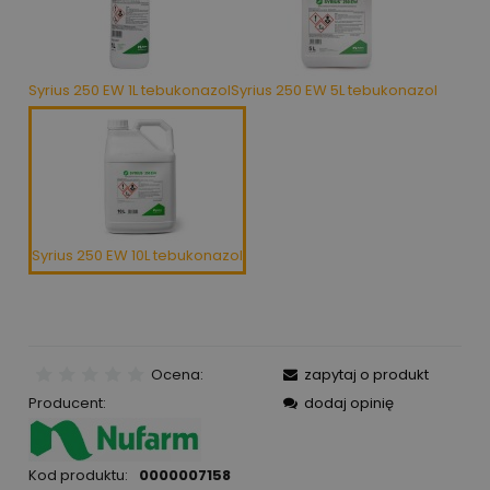
Syrius 250 EW 1L tebukonazol
Syrius 250 EW 5L tebukonazol
Syrius 250 EW 10L tebukonazol
Ocena:
zapytaj o produkt
Producent:
dodaj opinię
Kod produktu:
0000007158