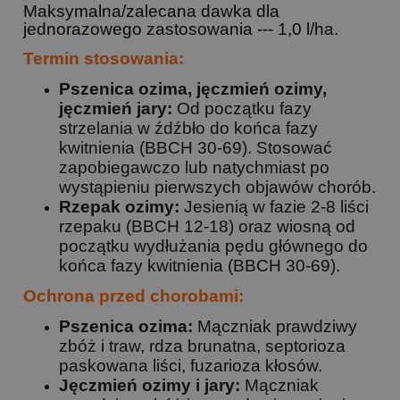
Maksymalna/zalecana dawka dla
jednorazowego zastosowania --- 1,0 l/ha.
Termin stosowania:
Pszenica ozima, jęczmień ozimy,
jęczmień jary:
Od początku fazy
strzelania w źdźbło do końca fazy
kwitnienia (BBCH 30-69). Stosować
zapobiegawczo lub natychmiast po
wystąpieniu pierwszych objawów chorób.
Rzepak ozimy:
Jesienią w fazie 2-8 liści
rzepaku (BBCH 12-18) oraz wiosną od
początku wydłużania pędu głównego do
końca fazy kwitnienia (BBCH 30-69).
Ochrona przed chorobami:
Pszenica ozima:
Mączniak prawdziwy
zbóż i traw, rdza brunatna, septorioza
paskowana liści, fuzarioza kłosów.
Jęczmień ozimy i jary:
Mączniak