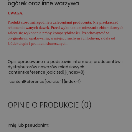
ogórek oraz inne warzywa
UWAGA:
Produkt stosować zgodnie z zaleceniami producenta. Nie przekraczać
rekomendowanych dawek. Przed wykonaniem mieszanin zbiornikowych
zaleca się wykonanie próby kompatybilności. Przechowywać w
oryginalnym opakowaniu, w miejscu suchym i chłodnym, z dala od
źródeł ciepła i promieni słonecznych.
Opis opracowano na podstawie informacji producentów i
dystrybutorów nawozów miedziowych.
:contentReference[oaicite:0]{index=0}
::contentReference[oaicite:1]{index=1}
OPINIE O PRODUKCIE (0)
Imię lub pseudonim: