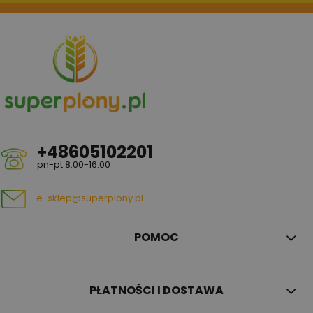
+48605102201
pn-pt 8:00-16:00
e-sklep@superplony.pl
POMOC
PŁATNOŚCI I DOSTAWA