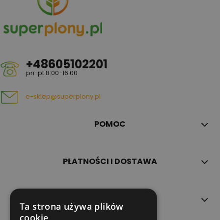
+48605102201
pn-pt 8:00-16:00
e-sklep@superplony.pl
POMOC
PŁATNOŚCI I DOSTAWA
INFORMACJE
Ta strona używa plików
cookie