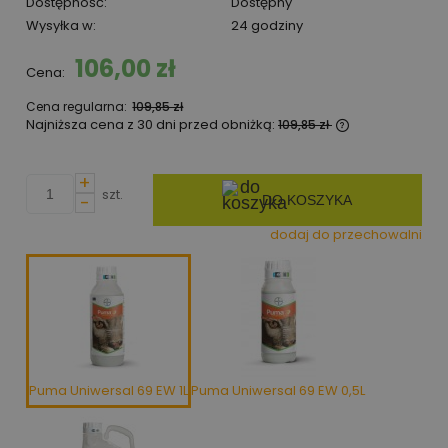
Dostępność:
Dostępny
Wysyłka w:
24 godziny
106,00 zł
Cena:
Cena regularna:
109,85 zł
Najniższa cena z 30 dni przed obniżką:
109,85 zł
Jeżeli produk
niż 30 dni, wy
+
cena od mome
szt.
-
DO KOSZYKA
pojawił się w 
dodaj do przechowalni
Puma Uniwersal 69 EW 1L
Puma Uniwersal 69 EW 0,5L