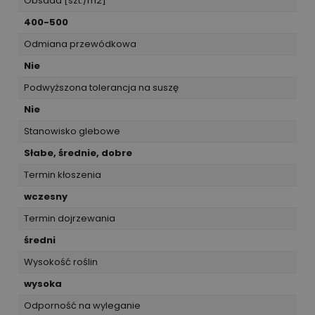
Obsada [szt./m2]
400-500
Odmiana przewódkowa
Nie
Podwyższona tolerancja na suszę
Nie
Stanowisko glebowe
Słabe, średnie, dobre
Termin kłoszenia
wczesny
Termin dojrzewania
średni
Wysokość roślin
wysoka
Odporność na wyleganie