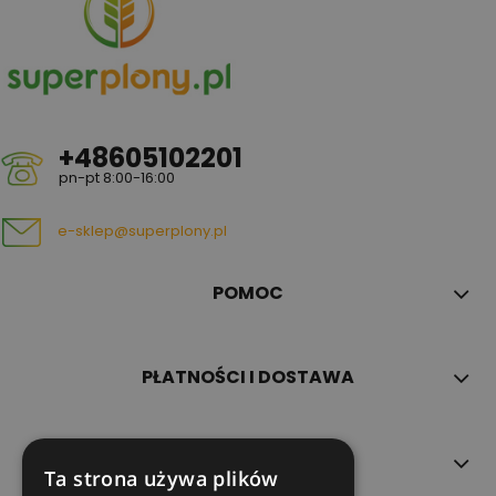
+48605102201
pn-pt 8:00-16:00
e-sklep@superplony.pl
POMOC
PŁATNOŚCI I DOSTAWA
INFORMACJE
Ta strona używa plików