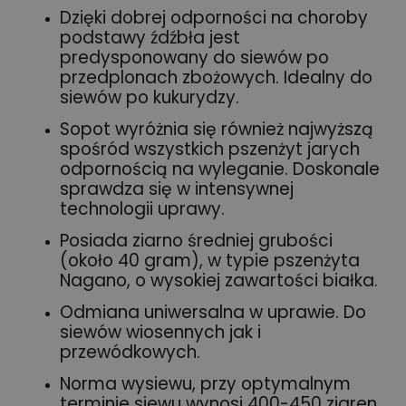
Dzięki dobrej odporności na choroby
podstawy źdźbła jest
predysponowany do siewów po
przedplonach zbożowych. Idealny do
siewów po kukurydzy.
Sopot wyróżnia się również najwyższą
spośród wszystkich pszenżyt jarych
odpornością na wyleganie. Doskonale
sprawdza się w intensywnej
technologii uprawy.
Posiada ziarno średniej grubości
(około 40 gram), w typie pszenżyta
Nagano, o wysokiej zawartości białka.
Odmiana uniwersalna w uprawie. Do
siewów wiosennych jak i
przewódkowych.
Norma wysiewu, przy optymalnym
terminie siewu wynosi 400-450 ziaren