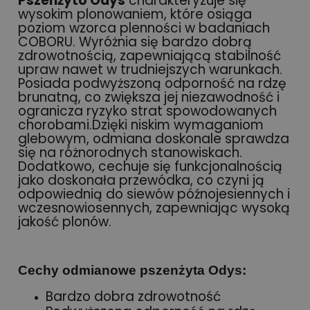
Pszenżyto Odys
charakteryzuje się
wysokim plonowaniem, które osiąga
poziom wzorca plenności w badaniach
COBORU. Wyróżnia się bardzo dobrą
zdrowotnością, zapewniającą stabilność
upraw nawet w trudniejszych warunkach.
Posiada podwyższoną odporność na rdzę
brunatną, co zwiększa jej niezawodność i
ogranicza ryzyko strat spowodowanych
chorobami.Dzięki niskim wymaganiom
glebowym, odmiana doskonale sprawdza
się na różnorodnych stanowiskach.
Dodatkowo, cechuje się funkcjonalnością
jako doskonała przewódka, co czyni ją
odpowiednią do siewów późnojesiennych i
wczesnowiosennych, zapewniając wysoką
jakość plonów.
Cechy odmianowe pszenżyta Odys:
Bardzo dobra zdrowotność