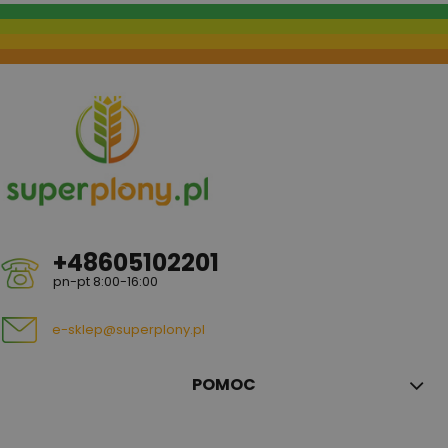
+48605102201
pn-pt 8:00-16:00
e-sklep@superplony.pl
POMOC