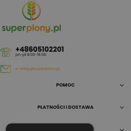
+48605102201
pn-pt 8:00-16:00
e-sklep@superplony.pl
POMOC
PŁATNOŚCI I DOSTAWA
INFORMACJE