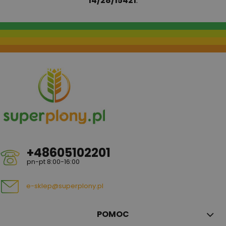
14/28/15421
.
+48605102201
pn-pt 8:00-16:00
e-sklep@superplony.pl
POMOC