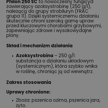
Philon 250 SC
to nowoczesny fungicyd
zawierający azoksystrobinę (250 g/l),
należącą do grupy strobiluryn (FRAC
grupa 11). Dzięki systemicznemu działaniu
skutecznie chroni szeroką gamę upraw
przed kluczowymi chorobami grzybowymi,
zapewniając zdrowe i wysokowydajne
plony.
Skład i mechanizm działania
Azoksystrobina
– 250 g/l:
substancja o działaniu układowym
(systemicznym), która szybko wnika
w roślinę, chroniąc ją od wewnątrz.
Zakres stosowania
Uprawy chronione:
Zboża: pszenica ozima, pszenica jara,
żyto.