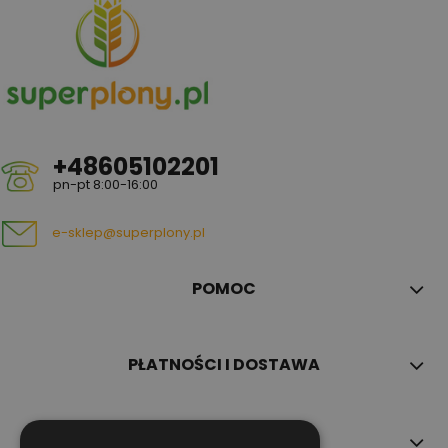
+48605102201
pn-pt 8:00-16:00
e-sklep@superplony.pl
POMOC
PŁATNOŚCI I DOSTAWA
INFORMACJE