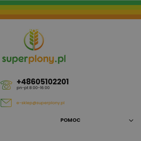
+48605102201
pn-pt 8:00-16:00
e-sklep@superplony.pl
POMOC